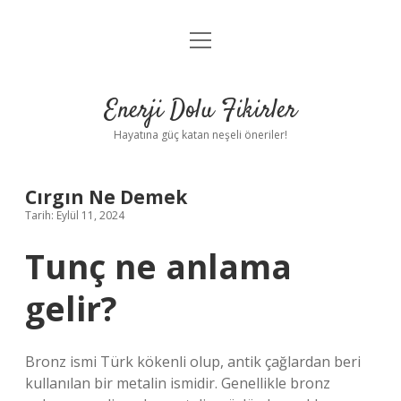
menüyü
Anasayfa
aç
Gizlilik Politikası
Enerji Dolu Fikirler
Yasal Uyarı
Hayatına güç katan neşeli öneriler!
Hakkımızda
Cırgın Ne Demek
Tarih: Eylül 11, 2024
Tunç ne anlama
gelir?
Bronz ismi Türk kökenli olup, antik çağlardan beri
kullanılan bir metalin ismidir. Genellikle bronz