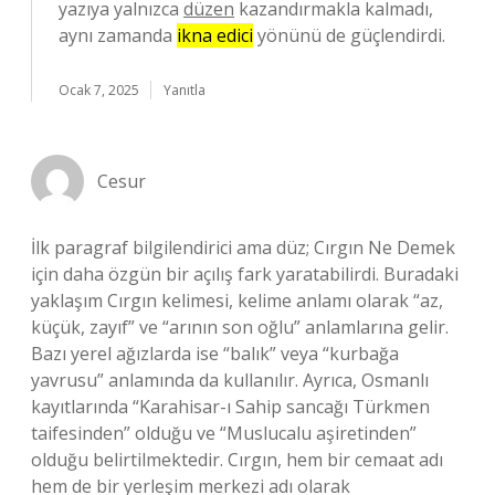
yazıya yalnızca
düzen
kazandırmakla kalmadı,
aynı zamanda
ikna edici
yönünü de güçlendirdi.
Ocak 7, 2025
Yanıtla
Cesur
İlk paragraf bilgilendirici ama düz; Cırgın Ne Demek
için daha özgün bir açılış fark yaratabilirdi. Buradaki
yaklaşım Cırgın kelimesi, kelime anlamı olarak “az,
küçük, zayıf” ve “arının son oğlu” anlamlarına gelir.
Bazı yerel ağızlarda ise “balık” veya “kurbağa
yavrusu” anlamında da kullanılır. Ayrıca, Osmanlı
kayıtlarında “Karahisar-ı Sahip sancağı Türkmen
taifesinden” olduğu ve “Muslucalu aşiretinden”
olduğu belirtilmektedir. Cırgın, hem bir cemaat adı
hem de bir yerleşim merkezi adı olarak