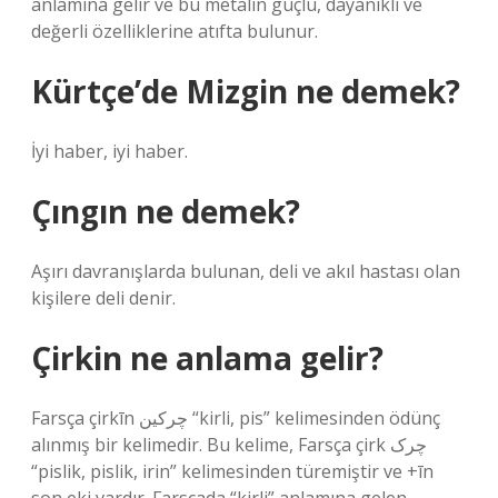
anlamına gelir ve bu metalin güçlü, dayanıklı ve
değerli özelliklerine atıfta bulunur.
Kürtçe’de Mizgin ne demek?
İyi haber, iyi haber.
Çıngın ne demek?
Aşırı davranışlarda bulunan, deli ve akıl hastası olan
kişilere deli denir.
Çirkin ne anlama gelir?
Farsça çirkīn چرکین “kirli, pis” kelimesinden ödünç
alınmış bir kelimedir. Bu kelime, Farsça çirk چرک
“pislik, pislik, irin” kelimesinden türemiştir ve +īn