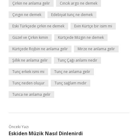
Çirkin ne anlama gelir
Cıncık argo ne demek
Çıngın ne demek
Edebiyat tunç ne demek
Eski Türkçede çirkin ne demek
Evin Kürtçe bir isim mi
Güzel ve Çirkin kimin
Kürtçede Mizgin ne demek
Kürtçede Rojbin ne anlama gelir
Mirze ne anlama gelir
Şıllık ne anlama gelir
Tunç Çağı anlamı nedir
Tunç erkek ismi mi
Tunç ne anlama gelir
Tunç neden oluşur
Tunç sağlam mıdır
Tunca ne anlama gelir
Önceki Yazı
Eskiden Müzik Nasıl Dinlenirdi