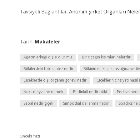
Tavsiyeli Bağlantılar:
Anonim Şirket Organları Neler
Tarih:
Makaleler
Ağacın erkeği dişisi olur mu
Bir çiçeğin kısımları nelerdir
Bitkilerdeki fotosentez nedir
Bitkinin en küçük taslağına veril
Çiçeklerde dişi organın görevi nedir
Çiçeklerin cinsiyeti nasıl 
Nuks meyve ne demek
Pedinkül nedir bitki
Pedisel nedir
Sepal nedir çiçek
Simpodial dallanma nedir
Spadiks ne
Önceki Yazı