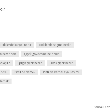
dir
Bitkilerde karpel nedir
Bitkilerde stigma nedir
en isim nedir
Çiçek gövdesine ne denir
anlaşılır
Epigin çiçek nedir
Erkek çiçek nedir
 bitki
Pistil ne demek
Pistil ve karpel aynı şey mi
 demek
Sonraki Yaz