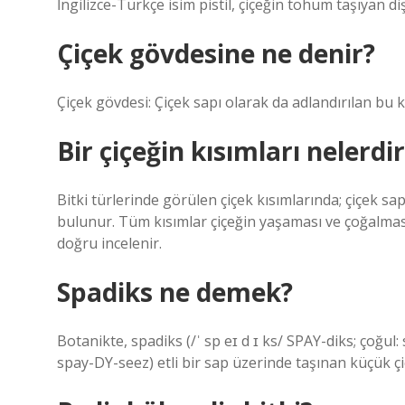
İngilizce-Türkçe isim pistil, çiçeğin tohum taşıyan di
Çiçek gövdesine ne denir?
Çiçek gövdesi: Çiçek sapı olarak da adlandırılan bu kı
Bir çiçeğin kısımları nelerdi
Bitki türlerinde görülen çiçek kısımlarında; çiçek sa
bulunur. Tüm kısımlar çiçeğin yaşaması ve çoğalmasın
doğru incelenir.
Spadiks ne demek?
Botanikte, spadiks (/ˈ sp eɪ d ɪ ks/ SPAY-diks; çoğul: sp
spay-DY-seez) etli bir sap üzerinde taşınan küçük çi