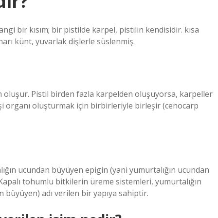
dir?
i bir kısım; bir pistilde karpel, pistilin kendisidir. kısa
arı künt, yuvarlak dişlerle süslenmiş.
en oluşur. Pistil birden fazla karpelden oluşuyorsa, karpeller
 organı oluşturmak için birbirleriyle birleşir (cenocarp
alığın ucundan büyüyen epigin (yani yumurtalığın ucundan
4Kapalı tohumlu bitkilerin üreme sistemleri, yumurtalığın
büyüyen) adı verilen bir yapıya sahiptir.