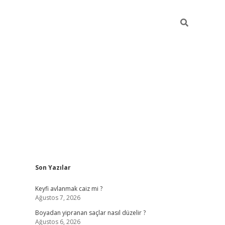
Sidebar
Son Yazılar
https://grandopera
Keyfi avlanmak caiz mi ?
Ağustos 7, 2026
Boyadan yipranan saçlar nasıl düzelir ?
Ağustos 6, 2026