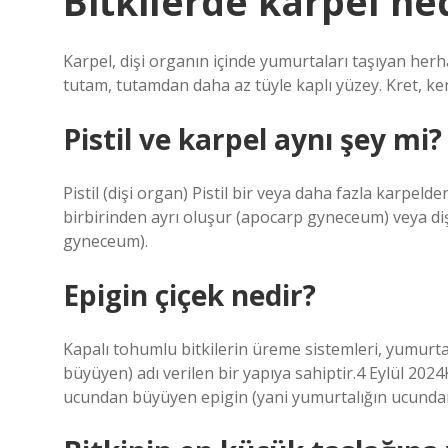
Bitkilerde karpel ne
Karpel, dişi organın içinde yumurtaları taşıyan herhang
tutam, tutamdan daha az tüyle kaplı yüzey. Kret, ken
Pistil ve karpel aynı şey mi?
Pistil (dişi organ) Pistil bir veya daha fazla karpeld
birbirinden ayrı oluşur (apocarp gyneceum) veya dişi
gyneceum).
Epigin çiçek nedir?
Kapalı tohumlu bitkilerin üreme sistemleri, yumurt
büyüyen) adı verilen bir yapıya sahiptir.4 Eylül 202
ucundan büyüyen epigin (yani yumurtalığın ucundan 