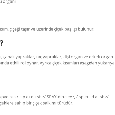
şi organı.
sım, çiçeği taşır ve üzerinde çiçek başlığı bulunur.
r?
pı, çanak yapraklar, taç yapraklar, dişi organ ve erkek organ
da etkili rol oynar. Ayrıca çiçek kısımları aşağıdan yukarıya
adices /ˈ sp eɪ d ɪ siː z/ SPAY-dih-seez, / sp eɪ ˈ d aɪ siː z/
çeklere sahip bir çiçek salkımı türüdür.