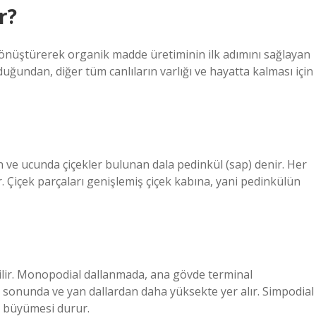
r?
 dönüştürerek organik madde üretiminin ilk adımını sağlayan
lduğundan, diğer tüm canlıların varlığı ve hayatta kalması için
 ve ucunda çiçekler bulunan dala pedinkül (sap) denir. Her
 Çiçek parçaları genişlemiş çiçek kabına, yani pedinkülün
bilir. Monopodial dallanmada, ana gövde terminal
n sonunda ve yan dallardan daha yüksekte yer alır. Simpodial
n büyümesi durur.