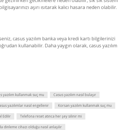
 gezinirken gecikmelere neden olabilir, sık sık sistem
gisayarınızı aşırı ısıtarak kalıcı hasara neden olabilir.
yseniz, casus yazılım banka veya kredi kartı bilgilerinizi
doğrudan kullanabilir. Daha yaygın olarak, casus yazılım
s yazılım kullanmak suç mu
Casus yazılım nasıl bulaşır
sus yazılımlar nasıl engellenir
Korsan yazılım kullanmak suç mu
 Edilir
Telefona reset atınca her şey silinir mi
a dinleme cihazı olduğu nasıl anlaşılır