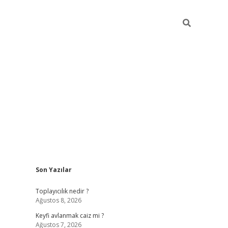
Sidebar
Son Yazılar
https://grandoperab
Toplayıcılık nedir ?
Ağustos 8, 2026
Keyfi avlanmak caiz mi ?
Ağustos 7, 2026