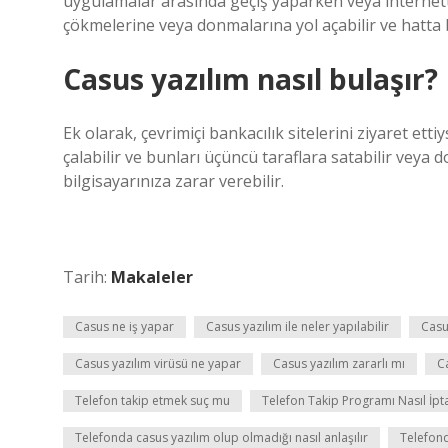
uygulamalar arasında geçiş yaparken veya internette
çökmelerine veya donmalarına yol açabilir ve hatta bil
Casus yazılım nasıl bulaşır?
Ek olarak, çevrimiçi bankacılık sitelerini ziyaret etti
çalabilir ve bunları üçüncü taraflara satabilir veya 
bilgisayarınıza zarar verebilir.
Tarih:
Makaleler
Casus ne iş yapar
Casus yazılım ile neler yapılabilir
Casu
Casus yazılım virüsü ne yapar
Casus yazılım zararlı mı
Ca
Telefon takip etmek suç mu
Telefon Takip Programı Nasıl İptal
Telefonda casus yazılım olup olmadığı nasıl anlaşılır
Telefond