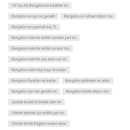
18 Yaş Altı Bungalovda kalabilir mi
Bungalov ev için ne gerekli
Bungalov ev ruhsat istiyor mu
Bungalov ev yapmak kaç TL
Bungalov evlerde evlilik cüzdanı şart mı
Bungalov evlerde kimlik sorulur mu
Bungalov evlerde yaş sınırı var mı
Bungalov evleri kişi başı ne kadar
Bungalov Fiyatları ne kadar
Bungalov giderken ne alınır
Bungalov için izin gerekli mi
Bungalov kimlik istiyor mu
Günlük Kiralık Ev kimlik ister mi
Otelde kalmak için evlilik şart mı
Otelde kimlik bilgileri neden alınır