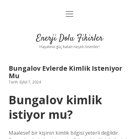
menüyü
Anasayfa
aç
Gizlilik Politikası
Enerji Dolu Fikirler
Yasal Uyarı
Hayatına güç katan neşeli öneriler!
Hakkımızda
Bungalov Evlerde Kimlik Isteniyor
Mu
Tarih: Eylül 7, 2024
Bungalov kimlik
istiyor mu?
Maalesef bir kişinin kimlik bilgisi yeterli değildir.