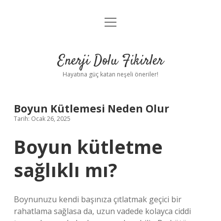
menüyü
Anasayfa
aç
Gizlilik Politikası
Enerji Dolu Fikirler
Yasal Uyarı
Hayatına güç katan neşeli öneriler!
Hakkımızda
Boyun Kütlemesi Neden Olur
Tarih: Ocak 26, 2025
Boyun kütletme
sağlıklı mı?
Boynunuzu kendi başınıza çıtlatmak geçici bir
rahatlama sağlasa da, uzun vadede kolayca ciddi