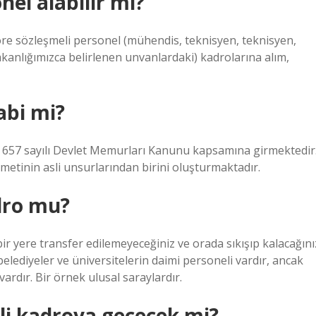
nel alabilir mi?
re sözleşmeli personel (mühendis, teknisyen, teknisyen,
akanlığımızca belirlenen unvanlardaki) kadrolarına alım,
abi mi?
 657 sayılı Devlet Memurları Kanunu kapsamına girmektedir
etinin asli unsurlarından birini oluşturmaktadır.
adro mu?
ir yere transfer edilemeyeceğiniz ve orada sıkışıp kalacağını
lediyeler ve üniversitelerin daimi personeli vardır, ancak
rdır. Bir örnek ulusal saraylardır.
li kadroya geçecek mi?