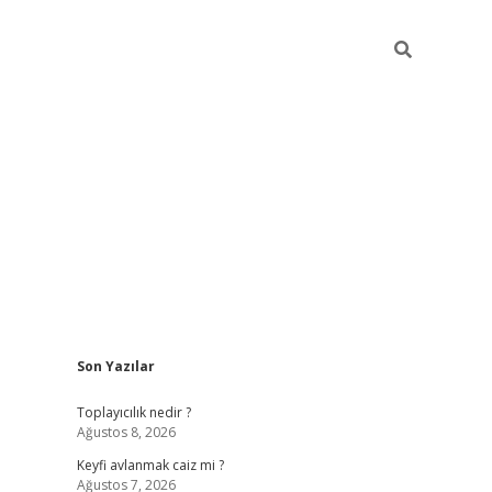
Sidebar
Son Yazılar
https://grandoperab
Toplayıcılık nedir ?
Ağustos 8, 2026
Keyfi avlanmak caiz mi ?
Ağustos 7, 2026