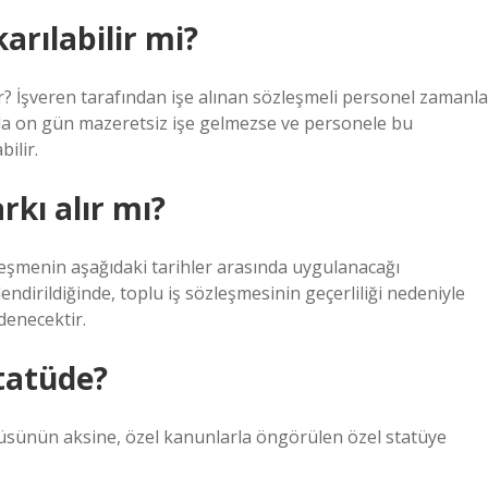
arılabilir mi?
r? İşveren tarafından işe alınan sözleşmeli personel zamanla
mda on gün mazeretsiz işe gelmezse ve personele bu
ilir.
rkı alır mı?
eşmenin aşağıdaki tarihler arasında uygulanacağı
endirildiğinde, toplu iş sözleşmesinin geçerliliği nedeniyle
denecektir.
tatüde?
üsünün aksine, özel kanunlarla öngörülen özel statüye