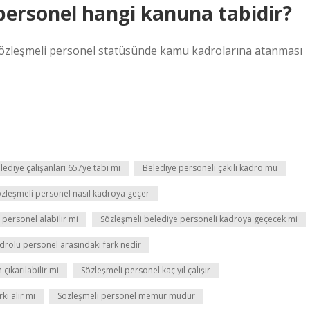
 personel hangi kanuna tabidir?
sözleşmeli personel statüsünde kamu kadrolarına atanması
lediye çalışanları 657ye tabi mi
Belediye personeli çakılı kadro mu
zleşmeli personel nasıl kadroya geçer
 personel alabilir mi
Sözleşmeli belediye personeli kadroya geçecek mi
adrolu personel arasındaki fark nedir
çıkarılabilir mi
Sözleşmeli personel kaç yıl çalışır
kı alır mı
Sözleşmeli personel memur mudur