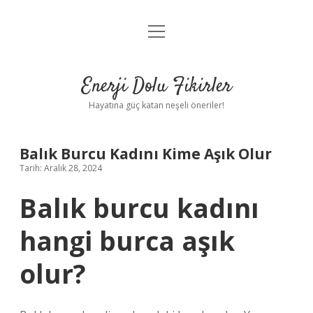
menüyü
Anasayfa
aç
Gizlilik Politikası
Enerji Dolu Fikirler
Yasal Uyarı
Hayatına güç katan neşeli öneriler!
Hakkımızda
Balık Burcu Kadını Kime Aşık Olur
Tarih: Aralık 28, 2024
Balık burcu kadını
hangi burca aşık
olur?