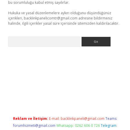
bu sorumluluğu kabul etmiş sayılırlar.
Hukuka ve yasal düzenlemelere aykırı olduğunu düşündüğünüz
içerikleri,
backlinkpanelicomtr@gmail.com
adresine bildirmeniz
halinde, ilgili içerikler yasal süre içerisinde sitemizden kaldırılacaktır.
Arama
operabet.net/
Reklam ve İletişim:
E-mail:
backlinkpaneli@gmail.com
Teams:
forumhizmeti@gmail.com
Whatsapp: 0262 606 0 726
Telegram: