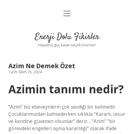
menüyü
Anasayfa
aç
Gizlilik Politikası
Enerji Dolu Fikirler
Yasal Uyarı
Hayatına güç katan neşeli öneriler!
Hakkımızda
Azim Ne Demek Özet
Tarih: Ekim 25, 2024
Azimin tanımı nedir?
“Azim” biz ebeveynlerin çok sevdiği bir kelimedir.
Çocuklarımızdan bahsederken sıklıkla “Kararlı, cesur
ve kendine güvenen olsunlar” deriz… “Azim” “bir
görevdeki engelleri aşma kararlılığı” olarak ifade