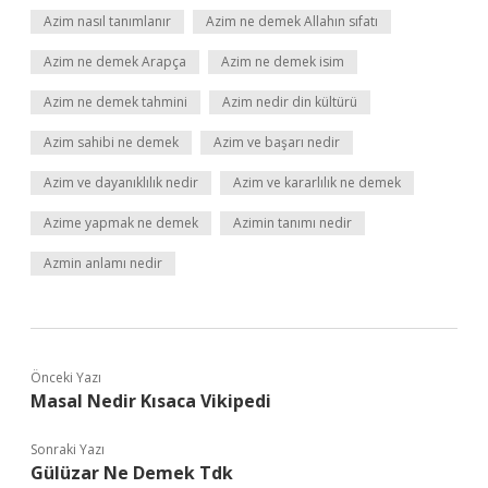
Azim nasıl tanımlanır
Azim ne demek Allahın sıfatı
Azim ne demek Arapça
Azim ne demek isim
Azim ne demek tahmini
Azim nedir din kültürü
Azim sahibi ne demek
Azim ve başarı nedir
Azim ve dayanıklılık nedir
Azim ve kararlılık ne demek
Azime yapmak ne demek
Azimin tanımı nedir
Azmin anlamı nedir
Önceki Yazı
Masal Nedir Kısaca Vikipedi
Sonraki Yazı
Gülüzar Ne Demek Tdk