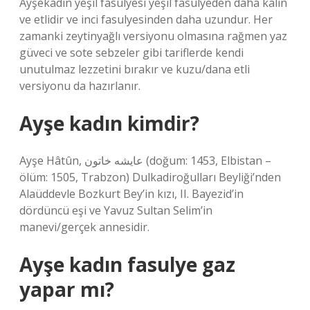
Ayşekadın yeşil fasulyesi yeşil fasulyeden daha kalın
ve etlidir ve inci fasulyesinden daha uzundur. Her
zamanki zeytinyağlı versiyonu olmasına rağmen yaz
güveci ve sote sebzeler gibi tariflerde kendi
unutulmaz lezzetini bırakır ve kuzu/dana etli
versiyonu da hazırlanır.
Ayşe kadın kimdir?
Ayşe Hâtûn, عایشه خاتون (doğum: 1453, Elbistan –
ölüm: 1505, Trabzon) Dulkadiroğulları Beyliği’nden
Alaüddevle Bozkurt Bey’in kızı, II. Bayezid’in
dördüncü eşi ve Yavuz Sultan Selim’in
manevi/gerçek annesidir.
Ayşe kadın fasulye gaz
yapar mı?