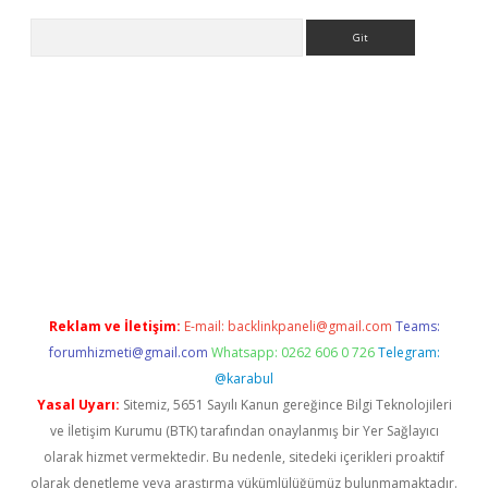
Arama
erabet.net/
Reklam ve İletişim:
E-mail:
backlinkpaneli@gmail.com
Teams:
forumhizmeti@gmail.com
Whatsapp: 0262 606 0 726
Telegram:
@karabul
Yasal Uyarı:
Sitemiz, 5651 Sayılı Kanun gereğince Bilgi Teknolojileri
ve İletişim Kurumu (BTK) tarafından onaylanmış bir Yer Sağlayıcı
olarak hizmet vermektedir. Bu nedenle, sitedeki içerikleri proaktif
olarak denetleme veya araştırma yükümlülüğümüz bulunmamaktadır.