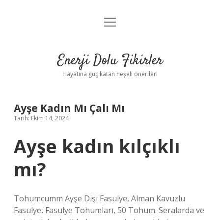
menüyü
Anasayfa
aç
Gizlilik Politikası
Enerji Dolu Fikirler
Yasal Uyarı
Hayatına güç katan neşeli öneriler!
Hakkımızda
Ayşe Kadın Mı Çalı Mı
Tarih: Ekim 14, 2024
Ayşe kadın kılçıklı
mı?
Tohumcumm Ayşe Dişi Fasulye, Alman Kavuzlu
Fasulye, Fasulye Tohumları, 50 Tohum. Seralarda ve