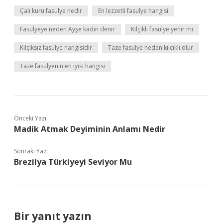
Çalı kuru fasulye nedir
En lezzetli fasulye hangisi
Fasulyeye neden Ayşe kadın denir
Kılçıklı fasulye yenir mi
Kılçıksız fasulye hangisidir
Taze fasulye neden kılçıklı olur
Taze fasulyenin en iyisi hangisi
Önceki Yazı
Madik Atmak Deyiminin Anlamı Nedir
Sonraki Yazı
Brezilya Türkiyeyi Seviyor Mu
Bir yanıt yazın