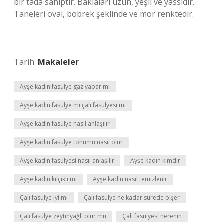
bir tada sahiptir. Baklaları uzun, yeşil ve yassıdır.
Taneleri oval, böbrek şeklinde ve mor renktedir.
Tarih:
Makaleler
Ayşe kadın fasulye gaz yapar mı
Ayşe kadın fasulye mi çalı fasulyesi mi
Ayşe kadın fasulye nasıl anlaşılır
Ayşe kadın fasulye tohumu nasıl olur
Ayşe kadın fasulyesi nasıl anlaşılır
Ayşe kadın kimdir
Ayşe kadın kılçıklı mı
Ayşe kadın nasıl temizlenir
Çalı fasulye iyi mi
Çalı fasulye ne kadar sürede pişer
Çalı fasulye zeytinyağlı olur mu
Çalı fasulyesi nerenin