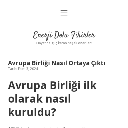
menüyü
Anasayfa
aç
Gizlilik Politikası
Enerji Dolu Fikirler
Yasal Uyarı
Hayatına güç katan neşeli öneriler!
Hakkımızda
Avrupa Birliği Nasıl Ortaya Çıktı
Tarih: Ekim 3, 2024
Avrupa Birliği ilk
olarak nasıl
kuruldu?