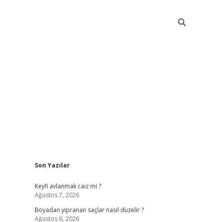
Sidebar
Son Yazılar
https://grandoperab
Keyfi avlanmak caiz mi ?
Ağustos 7, 2026
Boyadan yipranan saçlar nasıl düzelir ?
Ağustos 6, 2026