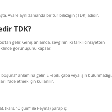
boşta. Avare aynı zamanda bir tür bileziğin (TDK) adıdır.
edir TDK?
’tan gelir. Geniş anlamda, sevginin iki farklı cinsiyetten
şeklinde görünüşünü kapsar.
 boşuna” anlamına gelir. E -epik, çaba veya işin bulunmadığı
 ifade etmek için kullanılır.
). Peymâne-Peym (ﭘﻴﻤﺎﻧﻪ ﭘﻴﻤﺎ) kuş. Sıfat. (Fars. “Ölçüm” ile Peymā) Şarap iç.