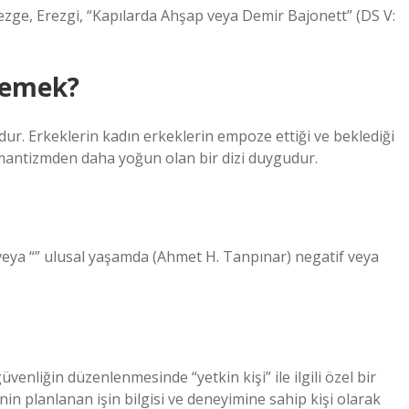
rezge, Erezgi, “Kapılarda Ahşap veya Demir Bajonett” (DS V:
demek?
ur. Erkeklerin kadın erkeklerin empoze ettiği ve beklediği
omantizmden daha yoğun olan bir dizi duygudur.
lu veya “” ulusal yaşamda (Ahmet H. Tanpınar) negatif veya
enliğin düzenlenmesinde “yetkin kişi” ile ilgili özel bir
nin planlanan işin bilgisi ve deneyimine sahip kişi olarak