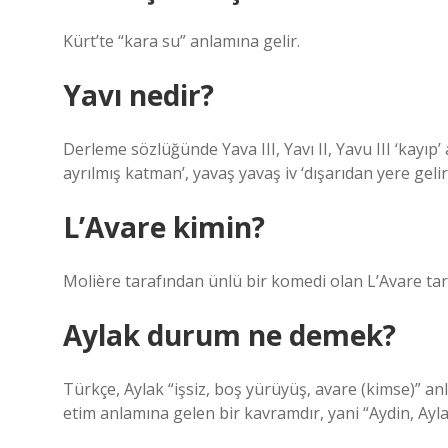
Kürt’te “kara su” anlamına gelir.
Yavı nedir?
Derleme sözlüğünde Yava III, Yavı II, Yavu III ‘kayıp’
ayrılmış katman’, yavaş yavaş iv ‘dışarıdan yere gelir;
L’Avare kimin?
Molière tarafından ünlü bir komedi olan L’Avare tar
Aylak durum ne demek?
Türkçe, Aylak “işsiz, boş yürüyüş, avare (kimse)” anl
etim anlamına gelen bir kavramdır, yani “Aydin, Ayla