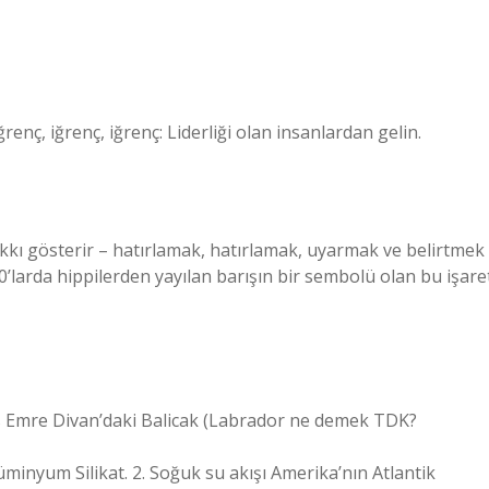
u, iğrenç, iğrenç, iğrenç: Liderliği olan insanlardan gelin.
akkı gösterir – hatırlamak, hatırlamak, uyarmak ve belirtmek
0’larda hippilerden yayılan barışın bir sembolü olan bu işare
 Emre Divan’daki Balicak (
Labrador ne demek TDK?
minyum Silikat. 2. Soğuk su akışı Amerika’nın Atlantik