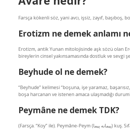
Avare nedir?
Farsça kökenli söz, yani avcı, işsiz, zayıf, başıboş, 
Erotizm ne demek anlamı n
Erotizm, antik Yunan mitolojisinde aşk sözü olan Eros
bireylerin cinsel yakınsamasında dostluk ve sevgi 
Beyhude ol ne demek?
“Beyhude” kelimesi “boşuna, işe yaramaz, başarısız,
boşa harcanan ve istenen amaca ulaşmadığı durumları
Peymâne ne demek TDK?
(Farsça. “Koy” ile