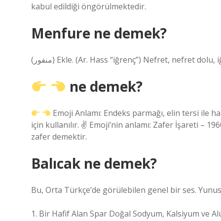
kabul edildiği öngörülmektedir.
Menfure ne demek?
(ﻣﻨﻔﻮﺭ) Ekle. (Ar. Hass “iğrenç”) Nefret, nefret dol
ne demek?
Emoji Anlamı: Endeks parmağı, elin tersi ile h
için kullanılır. ✌
Emoji’nin anlamı: Zafer İşareti – 196
zafer demektir.
Balıcak ne demek?
Bu, Orta Türkçe’de görülebilen genel bir ses. Yunus
1. Bir Hafif Alan Spar Doğal Sodyum, Kalsiyum ve Alü