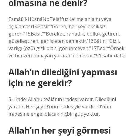
olmasına ne denir?
Esmâü’l-HüsnâNoTelaffuzKelime anlamı veya
açıklaması14Basîr”‘Gören, her şeyi eksiksiz
gören.”15Bâsit””Bereket, rahatlık, bolluk getiren,
güzelleştiren, genişleten demektir.’16Bâtın””Gizli,
varlığı (özü) gizli olan, görünmeyen.”17Bedî””Örnek
ve benzeri olmayan yaratan demektir.”91 satır daha
Allah’ın dilediğini yapması
için ne gerekir?
5- İrade: Allahü teâlânın iradesi vardır. Dilediğini
yaratır. Her şey O’nun iradesiyle vardır. O’nun
iradesine engel olacak hiçbir güç yoktur.
Allah’ın her şeyi görmesi