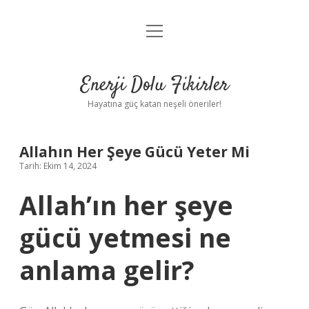
menüyü
Anasayfa
aç
Gizlilik Politikası
Enerji Dolu Fikirler
Yasal Uyarı
Hayatına güç katan neşeli öneriler!
Hakkımızda
Allahın Her Şeye Gücü Yeter Mi
Tarih: Ekim 14, 2024
Allah’ın her şeye
gücü yetmesi ne
anlama gelir?