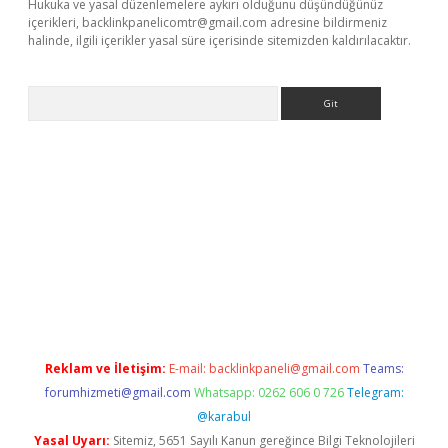
Hukuka ve yasal düzenlemelere aykırı olduğunu düşündüğünüz
içerikleri,
backlinkpanelicomtr@gmail.com
adresine bildirmeniz
halinde, ilgili içerikler yasal süre içerisinde sitemizden kaldırılacaktır.
Arama
erabet.net/
Reklam ve İletişim:
E-mail:
backlinkpaneli@gmail.com
Teams:
forumhizmeti@gmail.com
Whatsapp: 0262 606 0 726
Telegram:
@karabul
Yasal Uyarı:
Sitemiz, 5651 Sayılı Kanun gereğince Bilgi Teknolojileri