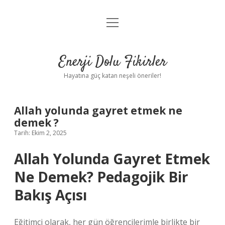
menüyü
Anasayfa
aç
Gizlilik Politikası
Enerji Dolu Fikirler
Yasal Uyarı
Hayatına güç katan neşeli öneriler!
Hakkımızda
Allah yolunda gayret etmek ne
demek ?
Tarih: Ekim 2, 2025
Allah Yolunda Gayret Etmek
Ne Demek? Pedagojik Bir
Bakış Açısı
Eğitimci olarak, her gün öğrencilerimle birlikte bir