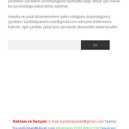
yazdıkları içeriklerin sorumluluğunu taşımakta olup, siteye üye olarak
bu sorumluluğu kabul etmiş sayılırlar.
Hukuka ve yasal düzenlemelere aykırı olduğunu düşündüğünüz
içerikleri,
backlinkpanelicomtr@gmail.com
adresine bildirmeniz
halinde, ilgili içerikler yasal süre içerisinde sitemizden kaldırılacaktır.
Arama
ps://grandoperabet.net/
Reklam ve İletişim:
E-mail:
backlinkpaneli@gmail.com
Teams:
forumhizmeti@gmail.com
Whatsapp: 0262 606 0 726
Telegram: