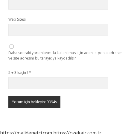
Web Sitesi
Daha sonraki yorumlarımda kullanılması için adım, e-posta adresim
ve site adresim bu tarayıcıya kaydedilsin.
5 + 3 kaçtır?
*
https://malidenetci.com
https://ozekair.com.tr