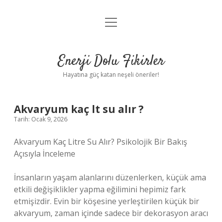
menüyü
Anasayfa
aç
Gizlilik Politikası
Enerji Dolu Fikirler
Yasal Uyarı
Hayatına güç katan neşeli öneriler!
Hakkımızda
Akvaryum kaç lt su alır ?
Tarih: Ocak 9, 2026
Akvaryum Kaç Litre Su Alır? Psikolojik Bir Bakış
Açısıyla İnceleme
İnsanların yaşam alanlarını düzenlerken, küçük ama
etkili değişiklikler yapma eğilimini hepimiz fark
etmişizdir. Evin bir köşesine yerleştirilen küçük bir
akvaryum, zaman içinde sadece bir dekorasyon aracı