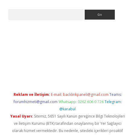
Arama
ndoperabet.net/
Reklam ve İletişim:
E-mail:
backlinkpaneli@gmail.com
Teams:
forumhizmeti@gmail.com
Whatsapp: 0262 606 0 726
Telegram:
@karabul
Yasal Uyarı:
Sitemiz, 5651 Sayılı Kanun gereğince Bilgi Teknolojileri
ve İletişim Kurumu (BTK) tarafından onaylanmış bir Yer Sağlayıcı
olarak hizmet vermektedir. Bu nedenle, sitedeki içerikleri proaktif