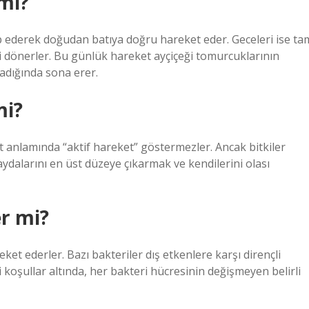
 mi?
ip ederek doğudan batıya doğru hareket eder. Geceleri ise ta
 dönerler. Bu günlük hareket ayçiçeği tomurcuklarının
ladığında sona erer.
mi?
et anlamında “aktif hareket” göstermezler. Ancak bitkiler
aydalarını en üst düzeye çıkarmak ve kendilerini olası
er mi?
eket ederler. Bazı bakteriler dış etkenlere karşı dirençli
i koşullar altında, her bakteri hücresinin değişmeyen belirli