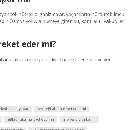
şayan tek hücreli organizmalar, yaşamlarını sürdürebilmek
adır. Osmoz yoluyla hücreye giren su, kontraktil vakuoller
areket eder mi?
kullanarak çevreleriyle birlikte hareket edebilir ve yer
eketi kimler yapar
Ayçiçeği aktif hareket eder mi
Bitkiler aktif hareket eder mi
Bitkiler bizi anlar mı