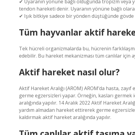
✔ Uyaranın yönüne bağlı olduğunda tropizm veya yö
tendon hareketi denir. Uyaranın yönüne bağlı olarak
✔ Işık bitkiye sadece bir yönden düştüğünde gövde p
Tüm hayvanlar aktif hareke
Tek hücreli organizmalarda bu, hücrenin farklılaşma
edebilir. Bu hareket mekanizması tüm canlılar için ay
Aktif hareket nasıl olur?
Aktif Hareket Aralığı (AROM) AROM’da hasta, zayıf 
germe egzersizleri yapar. Örneğin, kasları germek i
aralığında yapılır. 14 Aralık 2022 Aktif Hareket Ara
yardım almadan hareket ettirerek germe egzersizler
kaldırmak aktif hareket aralığında yapılır.
Tüm canlılar aktif taşıma y