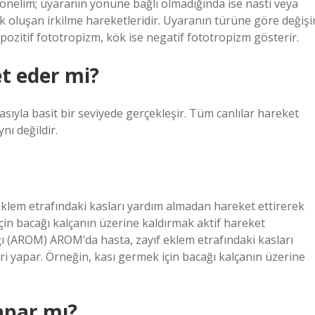
nelim; uyaranın yönüne bağlı olmadığında ise nasti veya
 oluşan irkilme hareketleridir. Uyaranın türüne göre değişir
ozitif fototropizm, kök ise negatif fototropizm gösterir.
t eder mi?
sıyla basit bir seviyede gerçekleşir. Tüm canlılar hareket
nı değildir.
eklem etrafındaki kasları yardım almadan hareket ettirerek
çin bacağı kalçanın üzerine kaldırmak aktif hareket
lığı (AROM) AROM’da hasta, zayıf eklem etrafındaki kasları
i yapar. Örneğin, kası germek için bacağı kalçanın üzerine
apar mı?