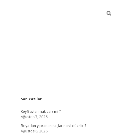
Sidebar
Son Yazılar
https://grandopera
Keyfi avlanmak caiz mi ?
Ağustos 7, 2026
Boyadan yipranan saçlar nasıl düzelir ?
Ağustos 6, 2026