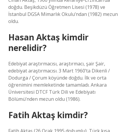
Cihan Aktaş, 1960 yılında Refahiye-Erzincan’da
doğdu. Beşikdüzü Öğretmen Lisesi (1978) ve
İstanbul DGSA Mimarlık Okulu’ndan (1982) mezun
oldu.
Hasan Aktaş kimdir
nerelidir?
Edebiyat araştırmacısı, araştırmacı, şair Şair,
edebiyat araştırmacısı. 3 Mart 1960’ta Dikenli /
Dodurga / Çorum köyünde doğdu. İlk ve orta
öğrenimini memleketinde tamamladı. Ankara
Üniversitesi DTCF Türk Dili ve Edebiyatı
Bölümü’nden mezun oldu (1986).
Fatih Aktaş kimdir?
Fatih Aktaş (26 Ocak 1995 doğumlu), Türk kısa