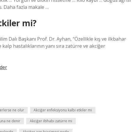
işiklik … Yorgun ve bitkin hissetme … Kilo kaybı … Göğüs ağrısı
s. Daha fazla makale …
tkiler mi?
im Dalı Başkanı Prof. Dr. Ayhan, “Özellikle kış ve ilkbahar
e kalp hastalıklarının yanı sıra zatürre ve akciğer
Eder
erlerse ne olur
Akciğer enfeksiyonu kalbi etkiler mi
una ne denir
Akciğer iltihabı zatürre mi
 nelerdir
Akciğer zarı büyümesi nedir