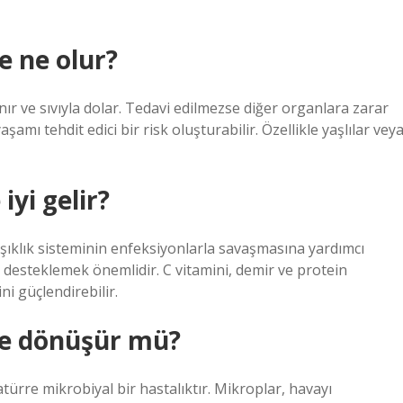
e ne olur?
nır ve sıvıyla dolar. Tedavi edilmezse diğer organlara zarar
şamı tehdit edici bir risk oluşturabilir. Özellikle yaşlılar vey
iyi gelir?
şıklık sisteminin enfeksiyonlarla savaşmasına yardımcı
a desteklemek önemlidir. C vitamini, demir ve protein
ni güçlendirebilir.
re dönüşür mü?
rre mikrobiyal bir hastalıktır. Mikroplar, havayı