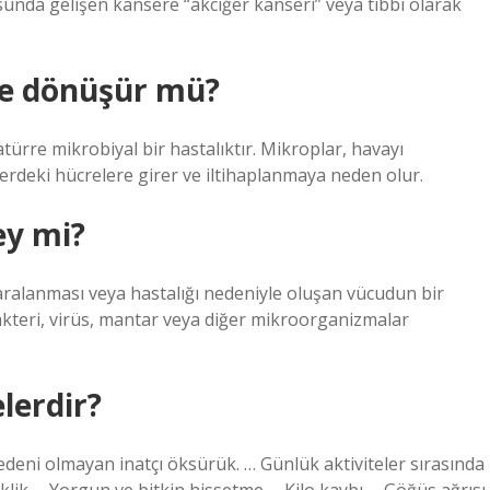
unda gelişen kansere “akciğer kanseri” veya tıbbi olarak
re dönüşür mü?
rre mikrobiyal bir hastalıktır. Mikroplar, havayı
lerdeki hücrelere girer ve iltihaplanmaya neden olur.
ey mi?
aralanması veya hastalığı nedeniyle oluşan vücudun bir
kteri, virüs, mantar veya diğer mikroorganizmalar
elerdir?
 nedeni olmayan inatçı öksürük. … Günlük aktiviteler sırasında