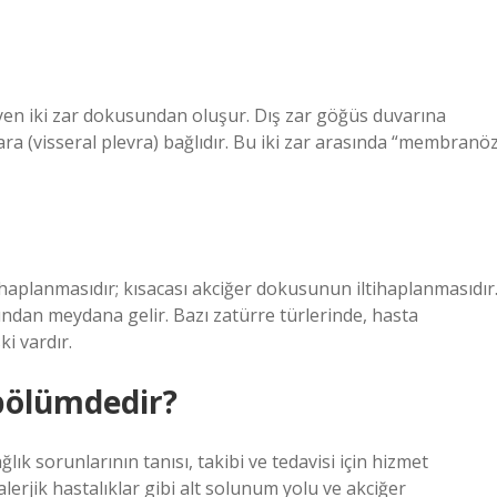
leyen iki zar dokusundan oluşur. Dış zar göğüs duvarına
ulara (visseral plevra) bağlıdır. Bu iki zar arasında “membranö
tihaplanmasıdır; kısacası akciğer dokusunun iltihaplanmasıdır
fından meydana gelir. Bazı zatürre türlerinde, hasta
i vardır.
bölümdedir?
lık sorunlarının tanısı, takibi ve tedavisi için hizmet
alerjik hastalıklar gibi alt solunum yolu ve akciğer