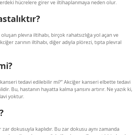
lerdeki hücrelere girer ve iltihaplanmaya neden olur.
astalıktır?
 oluşan plevra iltihabı, birçok rahatsızlığa yol açan ve
iğer zarının iltihabı, diğer adıyla plörezi, tıpta plevral
 mi?
kanseri tedavi edilebilir mi?” Akciğer kanseri elbette tedavi
idir. Bu, hastanın hayatta kalma şansını artırır. Ne yazık ki,
avi yoktur.
?
r zar dokusuyla kaplıdır. Bu zar dokusu aynı zamanda