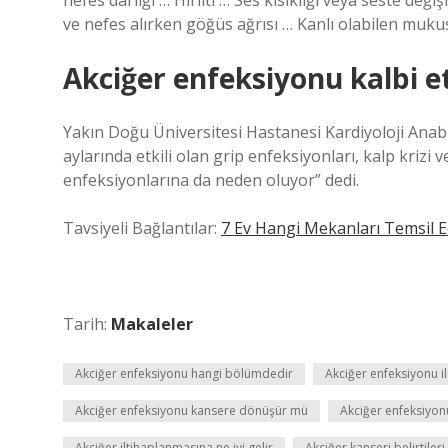
nefes darlığı … Hırıltı … Ses kısıklığı veya seste değ
ve nefes alırken göğüs ağrısı … Kanlı olabilen muku
Akciğer enfeksiyonu kalbi e
Yakın Doğu Üniversitesi Hastanesi Kardiyoloji Anabil
aylarında etkili olan grip enfeksiyonları, kalp krizi v
enfeksiyonlarına da neden oluyor” dedi.
Tavsiyeli Bağlantılar:
7 Ev Hangi Mekanları Temsil 
Tarih:
Makaleler
Akciğer enfeksiyonu hangi bölümdedir
Akciğer enfeksiyonu il
Akciğer enfeksiyonu kansere dönüşür mü
Akciğer enfeksiyon
Akciğer iltihaplanmasına ne iyi gelir
Akciğer kanseri belirtileri