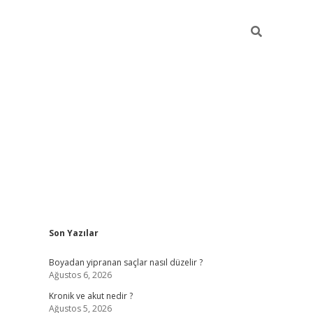
Sidebar
Son Yazılar
https://grandoperab
Boyadan yipranan saçlar nasıl düzelir ?
Ağustos 6, 2026
Kronik ve akut nedir ?
Ağustos 5, 2026