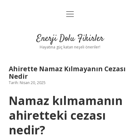
menüyü
Anasayfa
aç
Gizlilik Politikası
Enerji Dolu Fikirler
Yasal Uyarı
Hayatına güç katan neşeli öneriler!
Hakkımızda
Ahirette Namaz Kılmayanın Cezası
Nedir
Tarih: Nisan 20, 2025
Namaz kılmamanın
ahiretteki cezası
nedir?