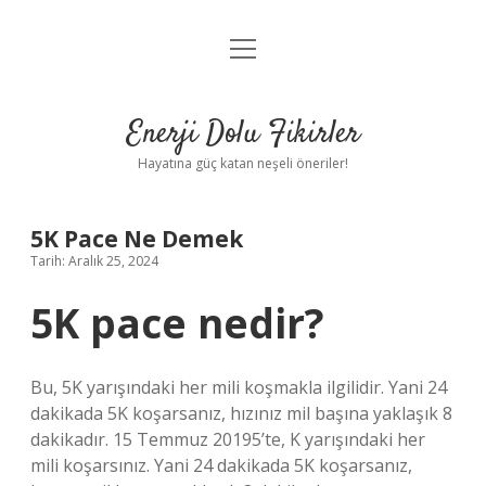
menüyü
Anasayfa
aç
Gizlilik Politikası
Enerji Dolu Fikirler
Yasal Uyarı
Hayatına güç katan neşeli öneriler!
Hakkımızda
5K Pace Ne Demek
Tarih: Aralık 25, 2024
5K pace nedir?
Bu, 5K yarışındaki her mili koşmakla ilgilidir. Yani 24
dakikada 5K koşarsanız, hızınız mil başına yaklaşık 8
dakikadır. 15 Temmuz 20195’te, K yarışındaki her
mili koşarsınız. Yani 24 dakikada 5K koşarsanız,