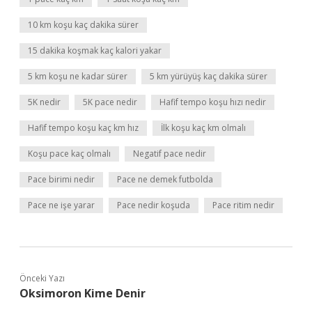
10 km koşu kaç dakika sürer
15 dakika koşmak kaç kalori yakar
5 km koşu ne kadar sürer
5 km yürüyüş kaç dakika sürer
5K nedir
5K pace nedir
Hafif tempo koşu hızı nedir
Hafif tempo koşu kaç km hız
İlk koşu kaç km olmalı
Koşu pace kaç olmalı
Negatif pace nedir
Pace birimi nedir
Pace ne demek futbolda
Pace ne işe yarar
Pace nedir koşuda
Pace ritim nedir
Önceki Yazı
Oksimoron Kime Denir