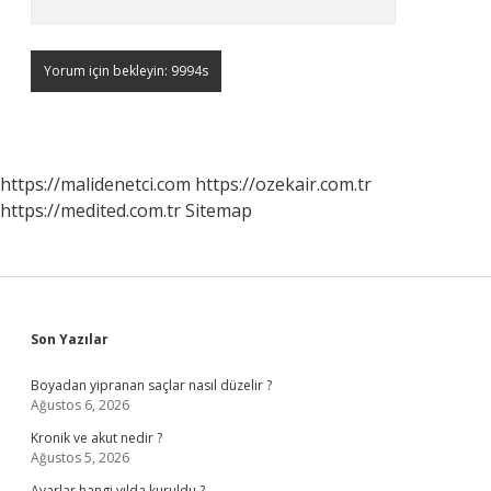
https://malidenetci.com
https://ozekair.com.tr
https://medited.com.tr
Sitemap
Sidebar
Son Yazılar
Boyadan yipranan saçlar nasıl düzelir ?
Ağustos 6, 2026
Kronik ve akut nedir ?
Ağustos 5, 2026
Avarlar hangi yılda kuruldu ?