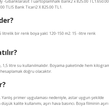
ndy -Gibanklarasit Tuartoplamhalk Bank2 x 825.00 TL1.650.00
00 TLIS Bank Ticari2 X 825.00 TL1.
der?
 litrelik bir renk boya yakl. 120-150 m2. 15 -litre renk
tılır?
e, 1,5 litre su kullanılmalıdır. Boyama paketinde hem kilogra
yi hesaplamak doğru olacaktır.
r?
y. Yanlış primer uygulaması nedeniyle, astar uygun şekilde
düşük kalite kullanımı, aşırı hava basıncı. Boya filminin aşırı