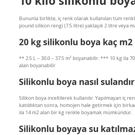
10 kilo silikonlu boy
Bununla birlikte, iç renk olarak kullanılan tüm renkler
pound silikon rengi (7.5 litre) yaklaşık 2 litre veya 
20 kg silikonlu boya kaç m2
** 2.5 L – 30.0 – 37.5 m² boyanabilir. *** 10 kg ila 7
alan boyanabilir.
Silikonlu boya nasıl sulandırı
Silikon boya inceltilerek kullanılır. Yapılmayan iç re
katıldıktan sonra, homojen hale getirmek için birkaç 
ila 14 m2 alan bir kg renkle boyamak mümkündür.
Silikonlu boyaya su katılma