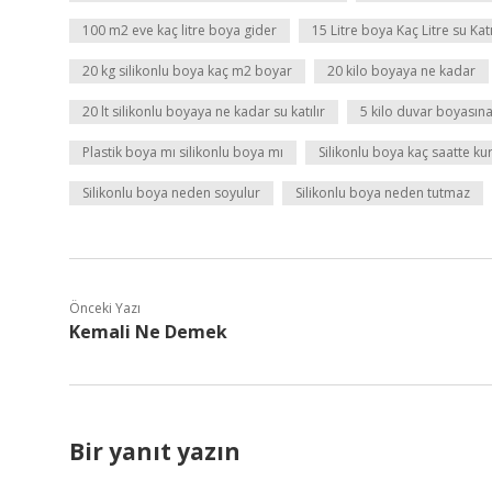
100 m2 eve kaç litre boya gider
15 Litre boya Kaç Litre su Katı
20 kg silikonlu boya kaç m2 boyar
20 kilo boyaya ne kadar
20 lt silikonlu boyaya ne kadar su katılır
5 kilo duvar boyasına
Plastik boya mı silikonlu boya mı
Silikonlu boya kaç saatte ku
Silikonlu boya neden soyulur
Silikonlu boya neden tutmaz
Önceki Yazı
Kemali Ne Demek
Bir yanıt yazın