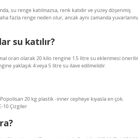
ında, su renge katılmazsa, renk katıdır ve yüzey döşenmiş
 daha fazla renge neden olur, ancak aynı zamanda yuvarlanm
ar su katılır?
mal oran olarak 20 kilo rengine 1.5 litre su eklenmesi önerilir
gine yaklaşık 4 veya 5 litre su ilave edilmelidir.
Popolisan 20 kg plastik -inner cepheye kıyasla en çok.
10 Çizgiler
ara?