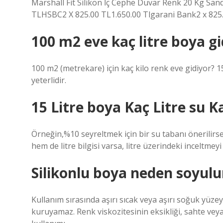
Marshall Fit Silikon İç Cephe Duvar Renk 20 Kg Sa
TLHSBC2 X 825.00 TL1.650.00 Tlgarani Bank2 x 825.
100 m2 eve kaç litre boya gi
100 m2 (metrekare) için kaç kilo renk eve gidiyor? 15
yeterlidir.
15 Litre boya Kaç Litre su Ka
Örneğin,%10 seyreltmek için bir su tabanı önerilirs
hem de litre bilgisi varsa, litre üzerindeki inceltme
Silikonlu boya neden soyulu
Kullanım sırasında aşırı sıcak veya aşırı soğuk yüze
kuruyamaz. Renk viskozitesinin eksikliği, sahte veya 