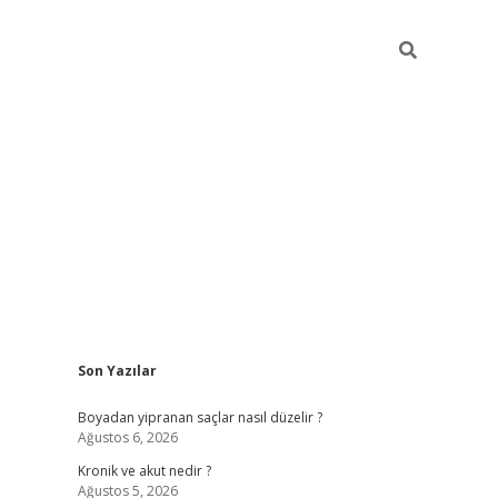
Sidebar
Son Yazılar
https://grandoperab
Boyadan yipranan saçlar nasıl düzelir ?
Ağustos 6, 2026
Kronik ve akut nedir ?
Ağustos 5, 2026