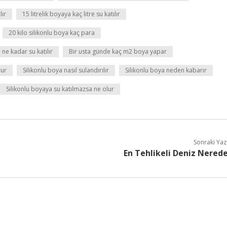
lır
15 litrelik boyaya kaç litre su katılır
20 kilo silikonlu boya kaç para
 ne kadar su katılır
Bir usta günde kaç m2 boya yapar
rur
Silikonlu boya nasıl sulandırılır
Silikonlu boya neden kabarır
Silikonlu boyaya su katılmazsa ne olur
Sonraki Yaz
En Tehlikeli Deniz Nered