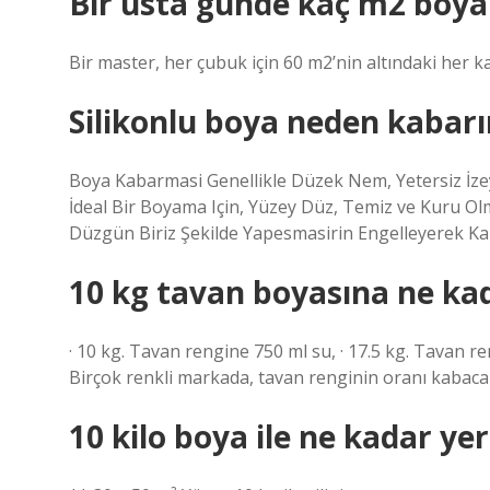
Bir usta günde kaç m2 boya
Bir master, her çubuk için 60 m2’nin altındaki her ka
Silikonlu boya neden kabarı
Boya Kabarmasi Genellikle Düzek Nem, Yetersiz İzey
İdeal Bir Boyama Için, Yüzey Düz, Temiz ve Kuru Olm
Düzgün Biriz Şekilde Yapesmasirin Engelleyerek K
10 kg tavan boyasına ne kad
· 10 kg. Tavan rengine 750 ml su, · 17.5 kg. Tavan ren
Birçok renkli markada, tavan renginin oranı kabaca 
10 kilo boya ile ne kadar ye