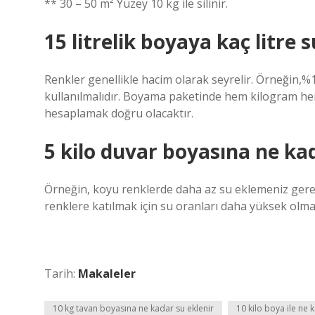
** 30 – 50 m² Yüzey 10 kg ile silinir.
15 litrelik boyaya kaç litre s
Renkler genellikle hacim olarak seyrelir. Örneğin,%10
kullanılmalıdır. Boyama paketinde hem kilogram hem d
hesaplamak doğru olacaktır.
5 kilo duvar boyasına ne kad
Örneğin, koyu renklerde daha az su eklemeniz gerekir.
renklere katılmak için su oranları daha yüksek olmal
Tarih:
Makaleler
10 kg tavan boyasına ne kadar su eklenir
10 kilo boya ile ne 