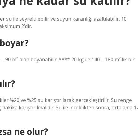
aya ne kadar su katılır?
 su ile seyreltilebilir ve suyun karanlığı azaltılabilir. 10
maksimum 2’dir.
 boyar?
0 – 90 m² alan boyanabilir. **** 20 kg ile 140 – 180 m²’lik bir
lır?
nkler %20 ve %25 su karıştırılarak gerçekleştirilir. Su renge
dakika karıştırılmalıdır. Su ile inceldikten sonra, ortalama 1
zsa ne olur?