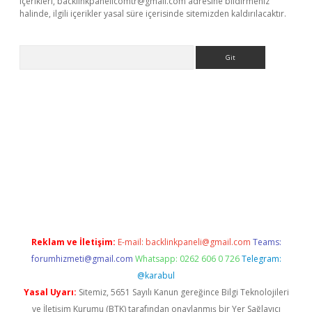
içerikleri,
backlinkpanelicomtr@gmail.com
adresine bildirmeniz
halinde, ilgili içerikler yasal süre içerisinde sitemizden kaldırılacaktır.
Arama
perabet.net/
Reklam ve İletişim:
E-mail:
backlinkpaneli@gmail.com
Teams:
forumhizmeti@gmail.com
Whatsapp: 0262 606 0 726
Telegram:
@karabul
Yasal Uyarı:
Sitemiz, 5651 Sayılı Kanun gereğince Bilgi Teknolojileri
ve İletişim Kurumu (BTK) tarafından onaylanmış bir Yer Sağlayıcı