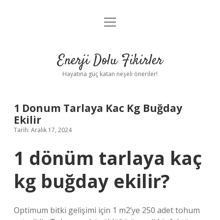
menüyü
Anasayfa
aç
Gizlilik Politikası
Enerji Dolu Fikirler
Yasal Uyarı
Hayatına güç katan neşeli öneriler!
Hakkımızda
1 Donum Tarlaya Kac Kg Buğday
Ekilir
Tarih: Aralık 17, 2024
1 dönüm tarlaya kaç
kg buğday ekilir?
Optimum bitki gelişimi için 1 m2’ye 250 adet tohum