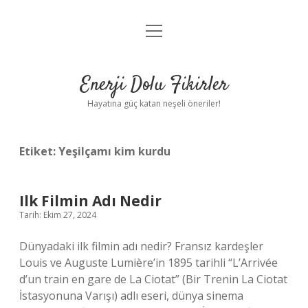
menüyü
Anasayfa
aç
Gizlilik Politikası
Enerji Dolu Fikirler
Yasal Uyarı
Hayatına güç katan neşeli öneriler!
Hakkımızda
Etiket:
Yeşilçamı kim kurdu
Ilk Filmin Adı Nedir
Tarih: Ekim 27, 2024
Dünyadaki ilk filmin adı nedir? Fransız kardeşler
Louis ve Auguste Lumière’in 1895 tarihli “L’Arrivée
d’un train en gare de La Ciotat” (Bir Trenin La Ciotat
İstasyonuna Varışı) adlı eseri, dünya sinema