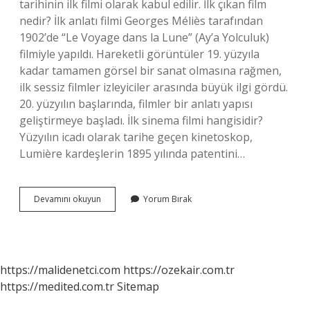
tarihinin ilk filmi olarak kabul edilir. İlk çıkan film
nedir? İlk anlatı filmi Georges Méliès tarafından
1902’de “Le Voyage dans la Lune” (Ay’a Yolculuk)
filmiyle yapıldı. Hareketli görüntüler 19. yüzyıla
kadar tamamen görsel bir sanat olmasına rağmen,
ilk sessiz filmler izleyiciler arasında büyük ilgi gördü.
20. yüzyılın başlarında, filmler bir anlatı yapısı
geliştirmeye başladı. İlk sinema filmi hangisidir?
Yüzyılın icadı olarak tarihe geçen kinetoskop,
Lumière kardeşlerin 1895 yılında patentini…
Ilk
Devamını okuyun
Yorum Bırak
Filmin
Adı
Nedir
https://malidenetci.com
https://ozekair.com.tr
https://medited.com.tr
Sitemap