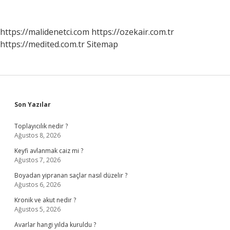
Kaç
Gün
Önce
https://malidenetci.com
https://ozekair.com.tr
Gelir
https://medited.com.tr
Sitemap
Sidebar
Son Yazılar
Toplayıcılık nedir ?
Ağustos 8, 2026
Keyfi avlanmak caiz mi ?
Ağustos 7, 2026
Boyadan yipranan saçlar nasıl düzelir ?
Ağustos 6, 2026
Kronik ve akut nedir ?
Ağustos 5, 2026
Avarlar hangi yılda kuruldu ?