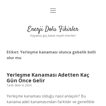
menüyü
Anasayfa
aç
Gizlilik Politikası
Enerji Dolu Fikirler
Yasal Uyarı
Hayatına güç katan neşeli öneriler!
Hakkımızda
Etiket:
Yerleşme kanaması olunca gebelik belli
olur mu
Yerleşme Kanaması Adetten Kaç
Gün Önce Gelir
Tarih: Ekim 9, 2024
Yerleşme kanaması olduğu nasıl anlaşılır? Bu
kanama adet kanamasından farklıdır ve genellikle