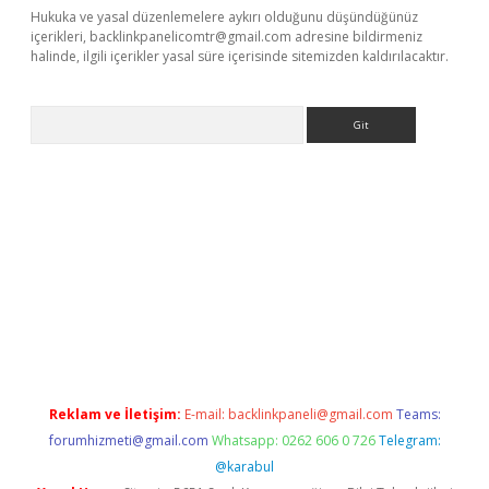
Hukuka ve yasal düzenlemelere aykırı olduğunu düşündüğünüz
içerikleri,
backlinkpanelicomtr@gmail.com
adresine bildirmeniz
halinde, ilgili içerikler yasal süre içerisinde sitemizden kaldırılacaktır.
Arama
ps://grandoperabet.net/
Reklam ve İletişim:
E-mail:
backlinkpaneli@gmail.com
Teams:
forumhizmeti@gmail.com
Whatsapp: 0262 606 0 726
Telegram:
@karabul