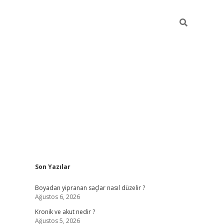
Sidebar
Son Yazılar
https://gran
Boyadan yipranan saçlar nasıl düzelir ?
Ağustos 6, 2026
Kronik ve akut nedir ?
Ağustos 5, 2026