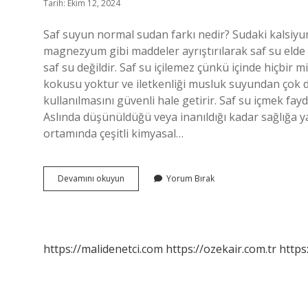
Tarih: Ekim 12, 2024
Saf suyun normal sudan farkı nedir? Sudaki kalsiyum, 
magnezyum gibi maddeler ayrıştırılarak saf su elde e
saf su değildir. Saf su içilemez çünkü içinde hiçbir 
kokusu yoktur ve iletkenliği musluk suyundan çok da
kullanılmasını güvenli hale getirir. Saf su içmek fay
Aslında düşünüldüğü veya inanıldığı kadar sağlığa ya
ortamında çeşitli kimyasal…
Saf
Devamını okuyun
Yorum Bırak
Suyun
Farkı
Nedir
https://malidenetci.com
https://ozekair.com.tr
https