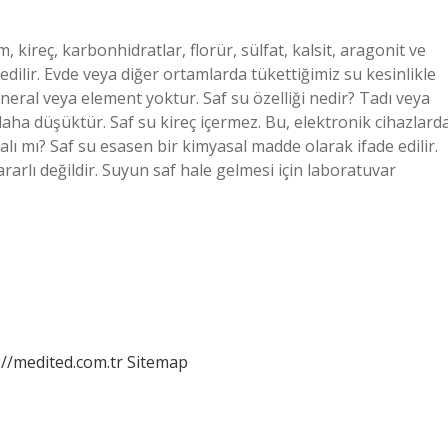
kireç, karbonhidratlar, florür, sülfat, kalsit, aragonit ve
dilir. Evde veya diğer ortamlarda tükettiğimiz su kesinlikle
mineral veya element yoktur. Saf su özelliği nedir? Tadı veya
ha düşüktür. Saf su kireç içermez. Bu, elektronik cihazlard
dalı mı? Saf su esasen bir kimyasal madde olarak ifade edilir.
rarlı değildir. Suyun saf hale gelmesi için laboratuvar
://medited.com.tr
Sitemap