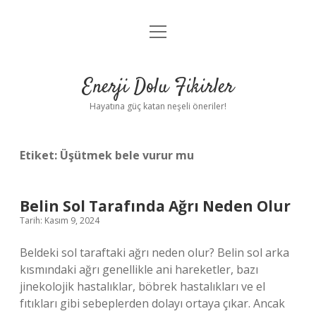
menüyü
Anasayfa
aç
Gizlilik Politikası
Enerji Dolu Fikirler
Yasal Uyarı
Hayatına güç katan neşeli öneriler!
Hakkımızda
Etiket:
Üşütmek bele vurur mu
Belin Sol Tarafında Ağrı Neden Olur
Tarih: Kasım 9, 2024
Beldeki sol taraftaki ağrı neden olur? Belin sol arka
kısmındaki ağrı genellikle ani hareketler, bazı
jinekolojik hastalıklar, böbrek hastalıkları ve el
fıtıkları gibi sebeplerden dolayı ortaya çıkar. Ancak