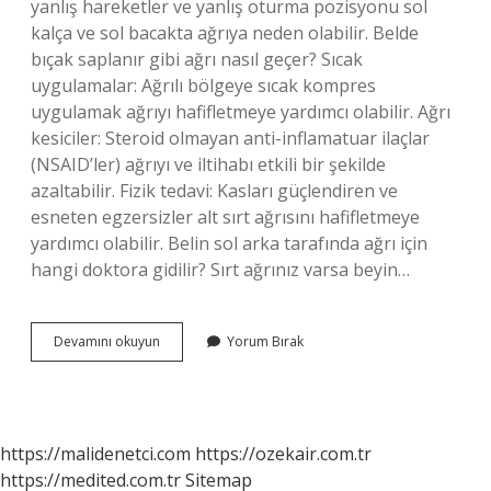
yanlış hareketler ve yanlış oturma pozisyonu sol
kalça ve sol bacakta ağrıya neden olabilir. Belde
bıçak saplanır gibi ağrı nasıl geçer? Sıcak
uygulamalar: Ağrılı bölgeye sıcak kompres
uygulamak ağrıyı hafifletmeye yardımcı olabilir. Ağrı
kesiciler: Steroid olmayan anti-inflamatuar ilaçlar
(NSAID’ler) ağrıyı ve iltihabı etkili bir şekilde
azaltabilir. Fizik tedavi: Kasları güçlendiren ve
esneten egzersizler alt sırt ağrısını hafifletmeye
yardımcı olabilir. Belin sol arka tarafında ağrı için
hangi doktora gidilir? Sırt ağrınız varsa beyin…
Belin
Devamını okuyun
Yorum Bırak
Sol
Tarafında
Ağrı
Neden
Olur
https://malidenetci.com
https://ozekair.com.tr
https://medited.com.tr
Sitemap