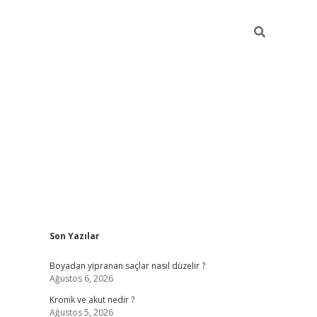
Sidebar
Son Yazılar
https://gran
Boyadan yipranan saçlar nasıl düzelir ?
Ağustos 6, 2026
Kronik ve akut nedir ?
Ağustos 5, 2026