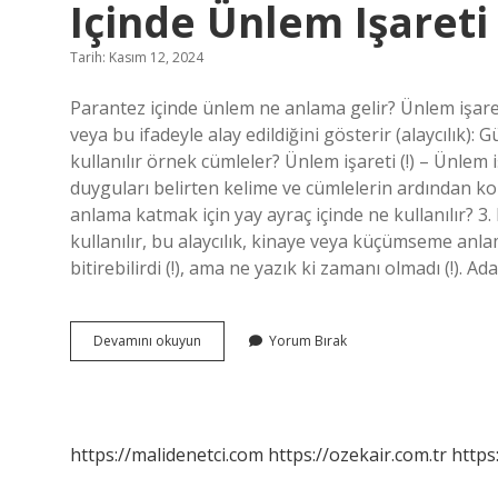
Içinde Ünlem Işareti 
Tarih: Kasım 12, 2024
Parantez içinde ünlem ne anlama gelir? Ünlem işare
veya bu ifadeyle alay edildiğini gösterir (alaycılık):
kullanılır örnek cümleler? Ünlem işareti (!) – Ünlem i
duyguları belirten kelime ve cümlelerin ardından k
anlama katmak için yay ayraç içinde ne kullanılır? 
kullanılır, bu alaycılık, kinaye veya küçümseme anla
bitirebilirdi (!), ama ne yazık ki zamanı olmadı (!). A
Söze
Devamını okuyun
Yorum Bırak
Alay
Anlamı
Katmak
Için
Parantez
https://malidenetci.com
https://ozekair.com.tr
https
Içinde
Ünlem