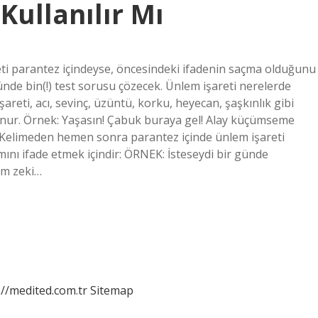
Kullanılır Mı
ti parantez içindeyse, öncesindeki ifadenin saçma olduğunu
 Günde bin(!) test sorusu çözecek. Ünlem işareti nerelerde
şareti, acı, sevinç, üzüntü, korku, heyecan, şaşkınlık gibi
onur. Örnek: Yaşasın! Çabuk buraya gel! Alay küçümseme
3. Kelimeden hemen sonra parantez içinde ünlem işareti
mını ifade etmek içindir: ÖRNEK: İsteseydi bir günde
dam zeki…
://medited.com.tr
Sitemap