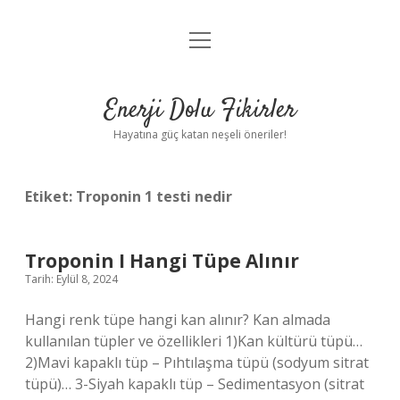
menüyü
Anasayfa
aç
Gizlilik Politikası
Enerji Dolu Fikirler
Yasal Uyarı
Hayatına güç katan neşeli öneriler!
Hakkımızda
Etiket:
Troponin 1 testi nedir
Troponin I Hangi Tüpe Alınır
Tarih: Eylül 8, 2024
Hangi renk tüpe hangi kan alınır? Kan almada
kullanılan tüpler ve özellikleri 1)Kan kültürü tüpü…
2)Mavi kapaklı tüp – Pıhtılaşma tüpü (sodyum sitrat
tüpü)… 3-Siyah kapaklı tüp – Sedimentasyon (sitrat