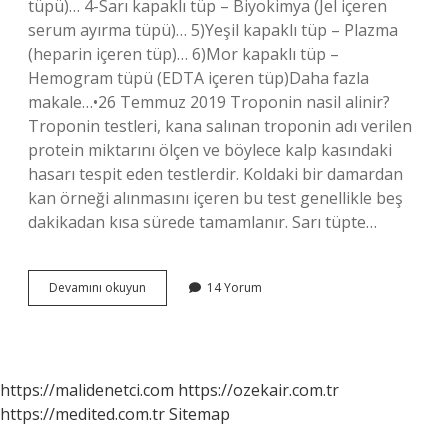
tüpü)… 4-Sarı kapaklı tüp – Biyokimya (Jel içeren
serum ayırma tüpü)… 5)Yeşil kapaklı tüp – Plazma
(heparin içeren tüp)… 6)Mor kapaklı tüp –
Hemogram tüpü (EDTA içeren tüp)Daha fazla
makale…•26 Temmuz 2019 Troponin nasil alinir?
Troponin testleri, kana salınan troponin adı verilen
protein miktarını ölçen ve böylece kalp kasındaki
hasarı tespit eden testlerdir. Koldaki bir damardan
kan örneği alınmasını içeren bu test genellikle beş
dakikadan kısa sürede tamamlanır. Sarı tüpte…
Troponin
Devamını okuyun
14 Yorum
I
Hangi
Tüpe
Alınır
https://malidenetci.com
https://ozekair.com.tr
https://medited.com.tr
Sitemap