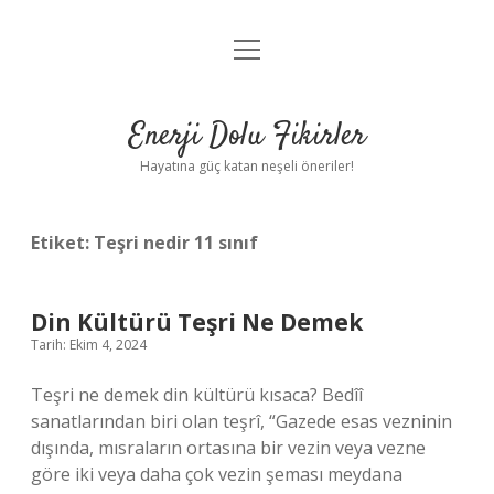
menüyü
Anasayfa
aç
Gizlilik Politikası
Enerji Dolu Fikirler
Yasal Uyarı
Hayatına güç katan neşeli öneriler!
Hakkımızda
Etiket:
Teşri nedir 11 sınıf
Din Kültürü Teşri Ne Demek
Tarih: Ekim 4, 2024
Teşri ne demek din kültürü kısaca? Bedîî
sanatlarından biri olan teşrî, “Gazede esas vezninin
dışında, mısraların ortasına bir vezin veya vezne
göre iki veya daha çok vezin şeması meydana