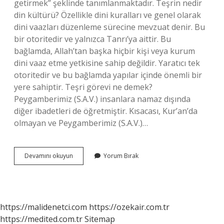
getirmek” şeklinde tanımlanmaktadır. Teşrin nedir
din kültürü? Özellikle dini kuralları ve genel olarak
dini vaazları düzenleme sürecine mevzuat denir. Bu
bir otoritedir ve yalnızca Tanrı’ya aittir. Bu
bağlamda, Allah’tan başka hiçbir kişi veya kurum
dini vaaz etme yetkisine sahip değildir. Yaratıcı tek
otoritedir ve bu bağlamda yapılar içinde önemli bir
yere sahiptir. Teşri görevi ne demek?
Peygamberimiz (S.A.V.) insanlara namaz dışında
diğer ibadetleri de öğretmiştir. Kısacası, Kur’an’da
olmayan ve Peygamberimiz (S.A.V.)…
Din
Devamını okuyun
Yorum Bırak
Kültürü
Teşri
Ne
Demek
https://malidenetci.com
https://ozekair.com.tr
https://medited.com.tr
Sitemap