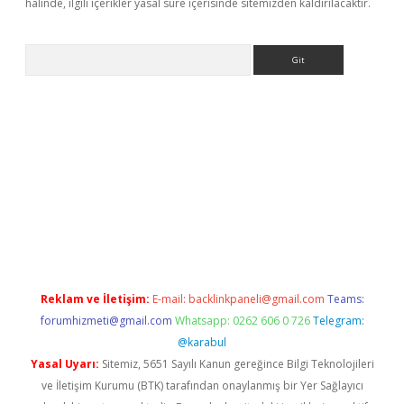
halinde, ilgili içerikler yasal süre içerisinde sitemizden kaldırılacaktır.
Arama
ps://grandoperabet.net/
Reklam ve İletişim:
E-mail:
backlinkpaneli@gmail.com
Teams:
forumhizmeti@gmail.com
Whatsapp: 0262 606 0 726
Telegram:
@karabul
Yasal Uyarı:
Sitemiz, 5651 Sayılı Kanun gereğince Bilgi Teknolojileri
ve İletişim Kurumu (BTK) tarafından onaylanmış bir Yer Sağlayıcı