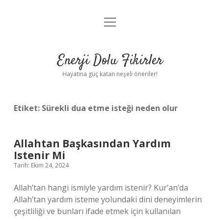
menüyü
Anasayfa
aç
Gizlilik Politikası
Enerji Dolu Fikirler
Yasal Uyarı
Hayatına güç katan neşeli öneriler!
Hakkımızda
Etiket:
Sürekli dua etme isteği neden olur
Allahtan Başkasından Yardım
Istenir Mi
Tarih: Ekim 24, 2024
Allah’tan hangi ismiyle yardım istenir? Kur’an’da
Allah’tan yardım isteme yolundaki dini deneyimlerin
çeşitliliği ve bunları ifade etmek için kullanılan