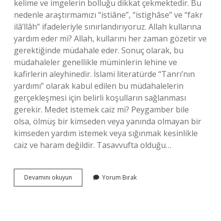
kelime ve imgelerin bolluğu dikkat çekmektedir. Bu
nedenle araştırmamızı “istiâne”, “istighâse” ve “fakr
ilâ’llâh” ifadeleriyle sınırlandırıyoruz. Allah kullarına
yardım eder mi? Allah, kullarını her zaman gözetir ve
gerektiğinde müdahale eder. Sonuç olarak, bu
müdahaleler genellikle müminlerin lehine ve
kafirlerin aleyhinedir. İslami literatürde “Tanrı’nın
yardımı” olarak kabul edilen bu müdahalelerin
gerçekleşmesi için belirli koşulların sağlanması
gerekir. Medet istemek caiz mi? Peygamber bile
olsa, ölmüş bir kimseden veya yanında olmayan bir
kimseden yardım istemek veya sığınmak kesinlikle
caiz ve haram değildir. Tasavvufta olduğu…
Allahtan
Devamını okuyun
Yorum Bırak
Başkasından
Yardım
Istenir
Mi