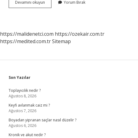
Kişinin
Devamını okuyun
Yorum Bırak
Toplumla
Bütünleşmesi
Ve
Içinde
Yaşadığı
https://malidenetci.com
https://ozekair.com.tr
Topluma
https://medited.com.tr
Sitemap
Uyum
Sağlamasına
Ne
Denir
Sidebar
Son Yazılar
Toplayıcılık nedir ?
Ağustos 8, 2026
Keyfi avlanmak caiz mi ?
Ağustos 7, 2026
Boyadan yipranan saçlar nasıl düzelir ?
Ağustos 6, 2026
Kronik ve akut nedir ?