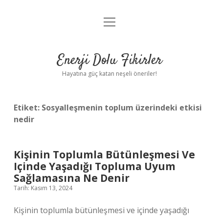
menüyü
Anasayfa
aç
Gizlilik Politikası
Enerji Dolu Fikirler
Yasal Uyarı
Hayatına güç katan neşeli öneriler!
Hakkımızda
Etiket:
Sosyalleşmenin toplum üzerindeki etkisi
nedir
Kişinin Toplumla Bütünleşmesi Ve
Içinde Yaşadığı Topluma Uyum
Sağlamasına Ne Denir
Tarih: Kasım 13, 2024
Kişinin toplumla bütünleşmesi ve içinde yaşadığı