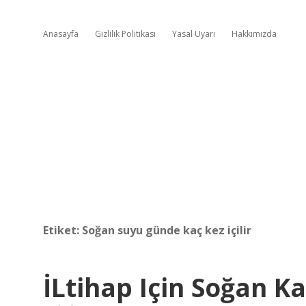
Anasayfa
Gizlilik Politikası
Yasal Uyarı
Hakkımızda
Etiket:
Soğan suyu günde kaç kez içilir
İLtihap Için Soğan K