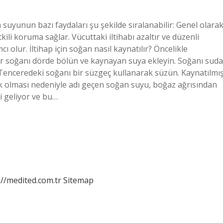
uyunun bazı faydaları şu şekilde sıralanabilir: Genel olara
tkili koruma sağlar. Vücuttaki iltihabı azaltır ve düzenli
olur. İltihap için soğan nasıl kaynatılır? Öncelikle
ir soğanı dörde bölün ve kaynayan suya ekleyin. Soğanı suda
. Tenceredeki soğanı bir süzgeç kullanarak süzün. Kaynatılmı
tik olması nedeniyle adı geçen soğan suyu, boğaz ağrısından
i geliyor ve bu…
://medited.com.tr
Sitemap