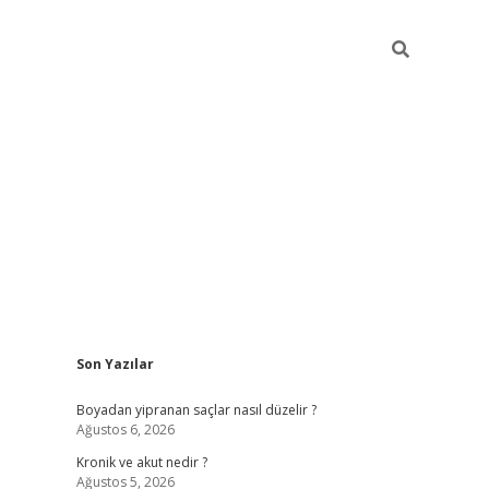
Sidebar
Son Yazılar
https://gran
Boyadan yipranan saçlar nasıl düzelir ?
Ağustos 6, 2026
Kronik ve akut nedir ?
Ağustos 5, 2026