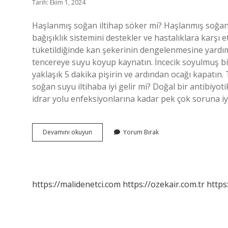
Tarih: Ekim 1, 2024
Haşlanmış soğan iltihap söker mi? Haşlanmış soğan s
bağışıklık sistemini destekler ve hastalıklara karşı e
tüketildiğinde kan şekerinin dengelenmesine yardımcı 
tencereye suyu koyup kaynatın. İncecik soyulmuş b
yaklaşık 5 dakika pişirin ve ardından ocağı kapatın
soğan suyu iltihaba iyi gelir mi? Doğal bir antibiyo
idrar yolu enfeksiyonlarına kadar pek çok soruna iy
İLtihap
Devamını okuyun
Yorum Bırak
Için
Soğan
Kaç
Dakika
Kaynatılır
https://malidenetci.com
https://ozekair.com.tr
https