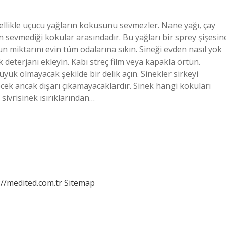
ellikle uçucu yağların kokusunu sevmezler. Nane yağı, çay
rin sevmediği kokular arasındadır. Bu yağları bir sprey şişesin
un miktarını evin tüm odalarına sıkın. Sineği evden nasıl yok
k deterjanı ekleyin. Kabı streç film veya kapakla örtün.
ük olmayacak şekilde bir delik açın. Sinekler sirkeyi
recek ancak dışarı çıkamayacaklardır. Sinek hangi kokuları
sivrisinek ısırıklarından…
://medited.com.tr
Sitemap