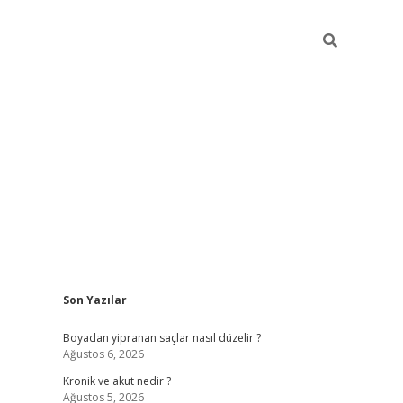
Sidebar
Son Yazılar
https://grandopera
Boyadan yipranan saçlar nasıl düzelir ?
Ağustos 6, 2026
Kronik ve akut nedir ?
Ağustos 5, 2026