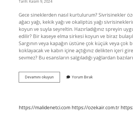
Tarih: Kasım 9, 2024
Gece sineklerden nasıl kurtulurum? Sivrisinekler öz
ağacı yağı, kekik yağı ve okaliptüs yağı sivrisinekle
koyun ve suyla seyreltin. Hazırladığınız spreyin uyg
edilir? Bir kaseye elma sirkesi koyun ve biraz bulaşı
Sargının veya kapağın üstüne çok küçük veya çok büy
koklayacak ve kabın içine açtığınız delikten içeri gi
sevmez? Bu esansların salgıladığı yağlardan bazıları 
Gece
Devamını okuyun
Yorum Bırak
Sineği
Nasıl
Yok
Edilir
https://malidenetci.com
https://ozekair.com.tr
https