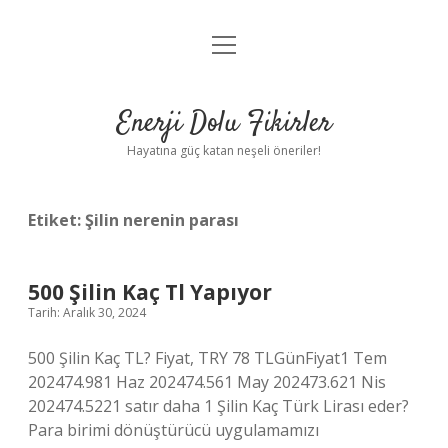
menüyü
Anasayfa
aç
Gizlilik Politikası
Enerji Dolu Fikirler
Yasal Uyarı
Hayatına güç katan neşeli öneriler!
Hakkımızda
Etiket:
Şilin nerenin parası
500 Şilin Kaç Tl Yapıyor
Tarih: Aralık 30, 2024
500 Şilin Kaç TL? Fiyat, TRY 78 TLGünFiyat1 Tem
202474.981 Haz 202474.561 May 202473.621 Nis
202474.5221 satır daha 1 Şilin Kaç Türk Lirası eder?
Para birimi dönüştürücü uygulamamızı