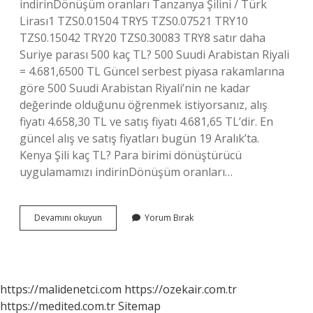
indirinDönüşüm oranları Tanzanya Şilini / Türk
Lirası1 TZS0.01504 TRY5 TZS0.07521 TRY10
TZS0.15042 TRY20 TZS0.30083 TRY8 satır daha
Suriye parası 500 kaç TL? 500 Suudi Arabistan Riyali
= 4.681,6500 TL Güncel serbest piyasa rakamlarına
göre 500 Suudi Arabistan Riyali’nin ne kadar
değerinde olduğunu öğrenmek istiyorsanız, alış
fiyatı 4.658,30 TL ve satış fiyatı 4.681,65 TL’dir. En
güncel alış ve satış fiyatları bugün 19 Aralık’ta.
Kenya Şili kaç TL? Para birimi dönüştürücü
uygulamamızı indirinDönüşüm oranları…
500
Devamını okuyun
Yorum Bırak
Şilin
Kaç
Tl
Yapıyor
https://malidenetci.com
https://ozekair.com.tr
https://medited.com.tr
Sitemap