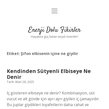
menüyü
Anasayfa
aç
Gizlilik Politikası
Enerji Dolu Fikirler
Yasal Uyarı
Hayatına güç katan neşeli öneriler!
Hakkımızda
Etiket:
Şifon elbisenin içine ne giyilir
Kendinden Sütyenli Elbiseye Ne
Denir
Tarih: Mart 28, 2025
İç gösteren elbiseye ne denir? Kombinasyon, üst
vücut ve alt gövde için ayrı ayrı giyilen iç çamaşırdır.
Bu juplar giydikleri kıyafetlerin daha rahat ve