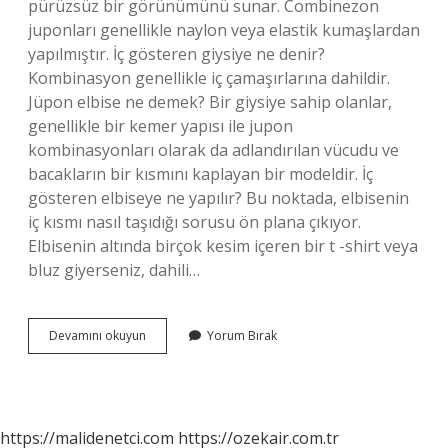
pürüzsüz bir görünümünü sunar. Combinezon
juponları genellikle naylon veya elastik kumaşlardan
yapılmıştır. İç gösteren giysiye ne denir?
Kombinasyon genellikle iç çamaşırlarına dahildir.
Jüpon elbise ne demek? Bir giysiye sahip olanlar,
genellikle bir kemer yapısı ile jupon
kombinasyonları olarak da adlandırılan vücudu ve
bacakların bir kısmını kaplayan bir modeldir. İç
gösteren elbiseye ne yapılır? Bu noktada, elbisenin
iç kısmı nasıl taşıdığı sorusu ön plana çıkıyor.
Elbisenin altında birçok kesim içeren bir t -shirt veya
bluz giyerseniz, dahili…
Kendinden
Devamını okuyun
Yorum Bırak
Sütyenli
Elbiseye
Ne
Denir
https://malidenetci.com
https://ozekair.com.tr