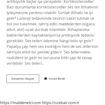
antibiyotik ilaçlar işe yarayabilir. Kortikosteroidler:
Bazı durumlarda kortikosteroidler ses teli iltihabının
iyileşmesine yardımcı olabilir. Gırtlak iltihabı ne iyi
gelir? Larenjit tedavisinde sesinizi sakin tutmak ve
bol sıvı tüketmek, tahriş edici maddelerden (sigara,
alkol, asit) uzak durmak önemlidir. İltihaplanma
bakterilerden kaynaklanıyorsa antibiyotik tedavisi
gereklidir. Ses telleri ödemine hangi bitki iyi gelir?
Papatya çayı hem ses kısıklığını hem de ses tellerinin
tahrişini etkili bir şekilde giderir. Ses tellerindeki
nodüllere iyi gelir mi sorusuna bitki çayı ile cevap
verilebilir. Ses telleri…
Larenjit
Devamını okuyun
Yorum Bırak
Ne
Iyi
Gelir
Bitkisel
https://malidenetci.com
https://ozekair.com.tr