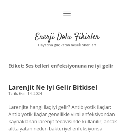
menüyü
Anasayfa
aç
Gizlilik Politikası
Enerji Dolu Fikirler
Yasal Uyarı
Hayatına güç katan neşeli öneriler!
Hakkımızda
Etiket:
Ses telleri enfeksiyonuna ne iyi gelir
Larenjit Ne Iyi Gelir Bitkisel
Tarih: Ekim 14, 2024
Larenjite hangi ilaç iyi gelir? Antibiyotik ilaçlar:
Antibiyotik ilaçlar genellikle viral enfeksiyondan
kaynaklanan larenjit tedavisinde kullanılır, ancak
altta yatan neden bakteriyel enfeksiyonsa