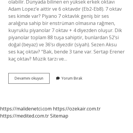
olabilir. Dünyada bilinen en yüksek erkek oktavı
Adam Lopez’e aittir ve 6 oktavdır (Eb2-Eb8). 7 oktav
ses kimde var? Piyano 7 oktavlık geniş bir ses
aralığına sahip bir enstrüman olmasına rağmen,
kuyruklu piyanolar 7 oktav + 4 diyezden oluşur. Dik
piyanolar toplam 88 tuşa sahiptir, bunlardan 52’si
doğal (beyaz) ve 36’sı diyezdir (siyah). Sezen Aksu
ses kaç oktav? “Bak, bende 3 tane var. Sertap Erener
kaç oktav? Müzik tarzı ve…
Ibrahim
Devamını okuyun
Yorum Bırak
Tatlıses
Kaç
Oktav
Sesi
Var
https://malidenetci.com
https://ozekair.com.tr
https://medited.com.tr
Sitemap