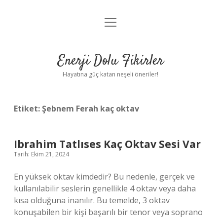
menüyü
Anasayfa
aç
Gizlilik Politikası
Enerji Dolu Fikirler
Yasal Uyarı
Hayatına güç katan neşeli öneriler!
Hakkımızda
Etiket:
Şebnem Ferah kaç oktav
Ibrahim Tatlıses Kaç Oktav Sesi Var
Tarih: Ekim 21, 2024
En yüksek oktav kimdedir? Bu nedenle, gerçek ve
kullanılabilir seslerin genellikle 4 oktav veya daha
kısa olduğuna inanılır. Bu temelde, 3 oktav
konuşabilen bir kişi başarılı bir tenor veya soprano