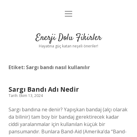
menüyü
Anasayfa
aç
Gizlilik Politikası
Enerji Dolu Fikirler
Yasal Uyarı
Hayatına güç katan neşeli öneriler!
Hakkımızda
Etiket:
Sargı bandı nasıl kullanılır
Sargı Bandı Adı Nedir
Tarih: Ekim 13, 2024
Sargı bandına ne denir? Yapışkan bandaj (alçı olarak
da bilinir) tam boy bir bandaj gerektirecek kadar
ciddi yaralanmalar için kullanılan küçük bir
pansumandır. Bunlara Band-Aid (Amerika’da “Band-