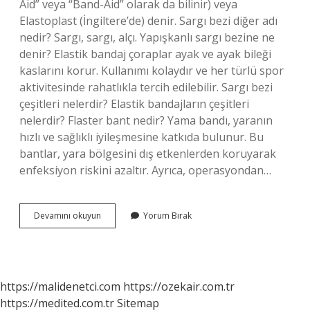
Aid” veya “Band-Aid” olarak da bilinir) veya
Elastoplast (İngiltere’de) denir. Sargı bezi diğer adı
nedir? Sargı, sargı, alçı. Yapışkanlı sargı bezine ne
denir? Elastik bandaj çoraplar ayak ve ayak bileği
kaslarını korur. Kullanımı kolaydır ve her türlü spor
aktivitesinde rahatlıkla tercih edilebilir. Sargı bezi
çeşitleri nelerdir? Elastik bandajların çeşitleri
nelerdir? Flaster bant nedir? Yama bandı, yaranın
hızlı ve sağlıklı iyileşmesine katkıda bulunur. Bu
bantlar, yara bölgesini dış etkenlerden koruyarak
enfeksiyon riskini azaltır. Ayrıca, operasyondan…
Sargı
Devamını okuyun
Yorum Bırak
Bandı
Adı
Nedir
https://malidenetci.com
https://ozekair.com.tr
https://medited.com.tr
Sitemap