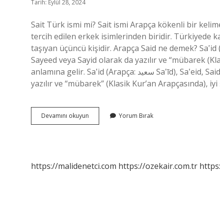
Tarih: Eylül 28, 2024
Sait Türk ismi mi? Sait ismi Arapça kökenli bir kelim
tercih edilen erkek isimlerinden biridir. Türkiyede 
taşıyan üçüncü kişidir. Arapça Said ne demek? Saʽid (Arapça: سعيد Saʽīd), Saʽeid, Said, Saïd, Sid, Sa
Sayeed veya Sayid olarak da yazılır ve “mübarek (Klas
anlamına gelir. Saʽid (Arapça: سعيد Saʽīd), Saʽeid, Said, Saïd, Sid, Saeed, Saed, Saied, Sayeed veya Sayid olarak da
yazılır ve “mübarek” (Klasik Kur’an Arapçasında), iy
Türkiyede
Devamını okuyun
Yorum Bırak
Sait
Isminde
Kaç
Kişi
Var
https://malidenetci.com
https://ozekair.com.tr
https