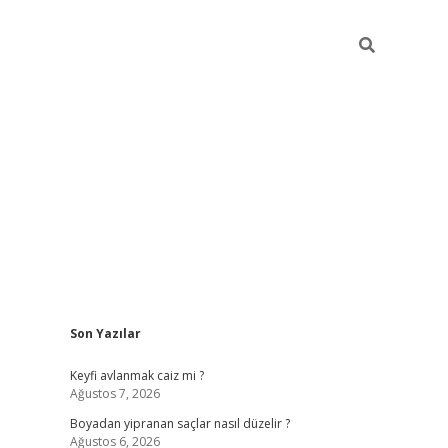
Sidebar
Son Yazılar
https://gran
Keyfi avlanmak caiz mi ?
Ağustos 7, 2026
Boyadan yipranan saçlar nasıl düzelir ?
Ağustos 6, 2026