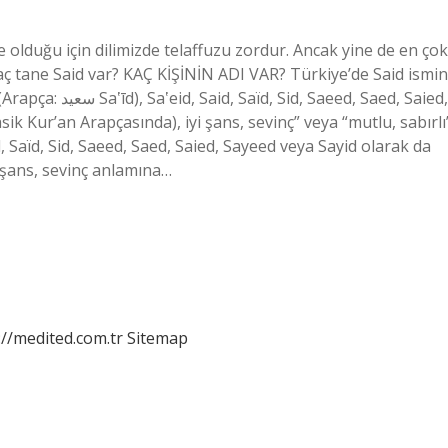
e olduğu için dilimizde telaffuzu zordur. Ancak yine de en çok
kaç tane Said var? KAÇ KİŞİNİN ADI VAR? Türkiye’de Said ismin
eed, Saed, Saied,
ik Kur’an Arapçasında), iyi şans, sevinç” veya “mutlu, sabırlı
i şans, sevinç anlamına…
://medited.com.tr
Sitemap