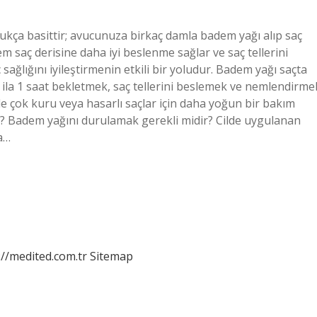
kça basittir; avucunuza birkaç damla badem yağı alıp saç
em saç derisine daha iyi beslenme sağlar ve saç tellerini
ağlığını iyileştirmenin etkili bir yoludur. Badem yağı saçta
 ila 1 saat bekletmek, saç tellerini beslemek ve nemlendirme
kle çok kuru veya hasarlı saçlar için daha yoğun bir bakım
ı? Badem yağını durulamak gerekli midir? Cilde uygulanan
a…
://medited.com.tr
Sitemap