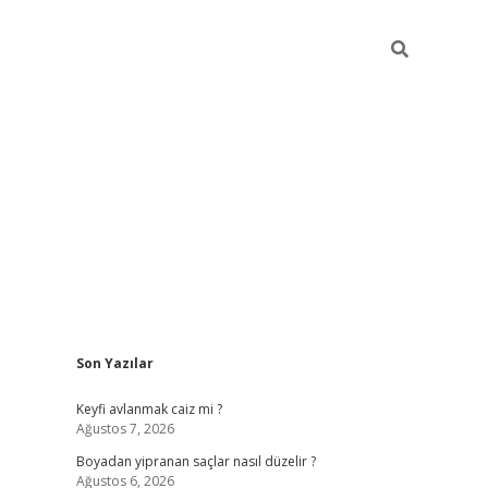
Sidebar
Son Yazılar
https://gran
Keyfi avlanmak caiz mi ?
Ağustos 7, 2026
Boyadan yipranan saçlar nasıl düzelir ?
Ağustos 6, 2026