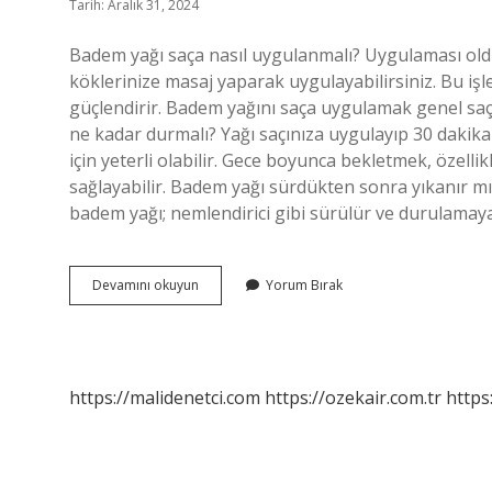
Tarih: Aralık 31, 2024
Badem yağı saça nasıl uygulanmalı? Uygulaması oldu
köklerinize masaj yaparak uygulayabilirsiniz. Bu işl
güçlendirir. Badem yağını saça uygulamak genel saç s
ne kadar durmalı? Yağı saçınıza uygulayıp 30 dakika
için yeterli olabilir. Gece boyunca bekletmek, özelli
sağlayabilir. Badem yağı sürdükten sonra yıkanır m
badem yağı; nemlendirici gibi sürülür ve durulamay
Badem
Devamını okuyun
Yorum Bırak
Yağı
Saça
Nasıl
Uygulanır
https://malidenetci.com
https://ozekair.com.tr
https