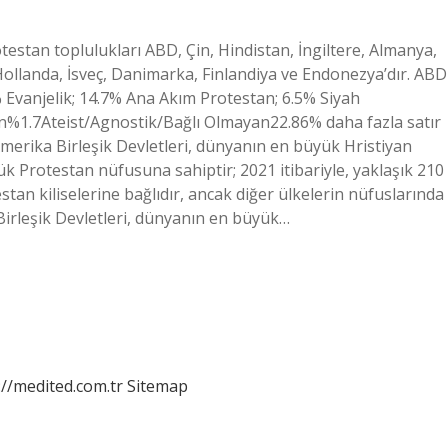
stan toplulukları ABD, Çin, Hindistan, İngiltere, Almanya,
Hollanda, İsveç, Danimarka, Finlandiya ve Endonezya’dır. ABD
 Evanjelik; 14.7% Ana Akım Protestan; 6.5% Siyah
%1.7Ateist/Agnostik/Bağlı Olmayan22.86% daha fazla satır
merika Birleşik Devletleri, dünyanın en büyük Hristiyan
 Protestan nüfusuna sahiptir; 2021 itibariyle, yaklaşık 210
tan kiliselerine bağlıdır, ancak diğer ülkelerin nüfuslarında
Birleşik Devletleri, dünyanın en büyük…
://medited.com.tr
Sitemap