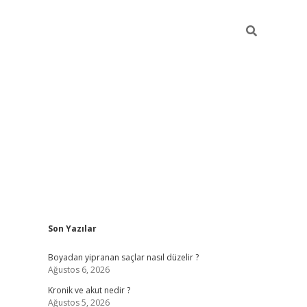
Sidebar
Son Yazılar
https://gran
Boyadan yipranan saçlar nasıl düzelir ?
Ağustos 6, 2026
Kronik ve akut nedir ?
Ağustos 5, 2026