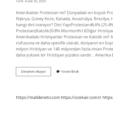
Tarih: Aralık 30, 2024
Amerikalılar Protestan mı? Dünyadaki en büyük Prote
Nijerya, Güney Kore, Kanada, Avustralya, Brezilya, 
hangi dini inanıyor? Dini YapıProtestan46.6% (25.4%
Protestan)Katolik20.8% Mormon%1.6Diğer Hristiyan
Amerikadaki Hristiyanlar Protestan mı Katolik mi? A
nüfusuna ve daha spesifik olarak, dünyanın en büyük
milyon Hristiyan ve 140 milyondan fazla insan Protes
daha yüksek bir Hristiyan yüzdesi vardır… Amerika 
Abd
Devamını okuyun
Yorum Bırak
Protestan
Mı
https://malidenetci.com
https://ozekair.com.tr
https