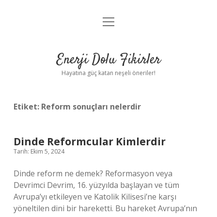
menüyü
Anasayfa
aç
Gizlilik Politikası
Enerji Dolu Fikirler
Yasal Uyarı
Hayatına güç katan neşeli öneriler!
Hakkımızda
Etiket:
Reform sonuçları nelerdir
Dinde Reformcular Kimlerdir
Tarih: Ekim 5, 2024
Dinde reform ne demek? Reformasyon veya
Devrimci Devrim, 16. yüzyılda başlayan ve tüm
Avrupa’yı etkileyen ve Katolik Kilisesi’ne karşı
yöneltilen dini bir hareketti. Bu hareket Avrupa’nın