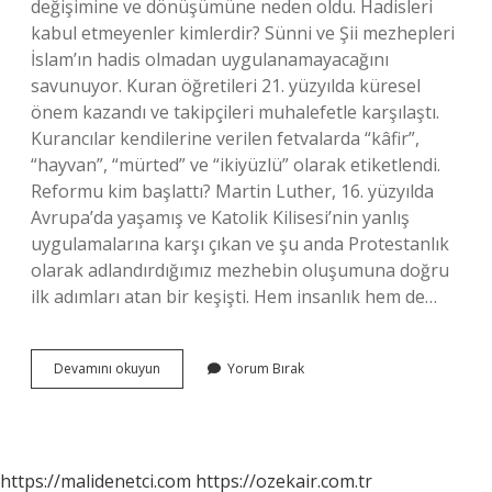
değişimine ve dönüşümüne neden oldu. Hadisleri
kabul etmeyenler kimlerdir? Sünni ve Şii mezhepleri
İslam’ın hadis olmadan uygulanamayacağını
savunuyor. Kuran öğretileri 21. yüzyılda küresel
önem kazandı ve takipçileri muhalefetle karşılaştı.
Kurancılar kendilerine verilen fetvalarda “kâfir”,
“hayvan”, “mürted” ve “ikiyüzlü” olarak etiketlendi.
Reformu kim başlattı? Martin Luther, 16. yüzyılda
Avrupa’da yaşamış ve Katolik Kilisesi’nin yanlış
uygulamalarına karşı çıkan ve şu anda Protestanlık
olarak adlandırdığımız mezhebin oluşumuna doğru
ilk adımları atan bir keşişti. Hem insanlık hem de…
Dinde
Devamını okuyun
Yorum Bırak
Reformcular
Kimlerdir
https://malidenetci.com
https://ozekair.com.tr