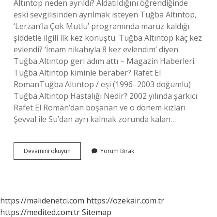
Altıntop neden ayrıldı? Aldatıldığını öğrendiğinde
eski sevgilisinden ayrılmak isteyen Tuğba Altıntop,
‘Lerzan’la Çok Mutlu’ programında maruz kaldığı
şiddetle ilgili ilk kez konuştu. Tuğba Altıntop kaç kez
evlendi? ‘İmam nikahıyla 8 kez evlendim’ diyen
Tuğba Altıntop geri adım attı – Magazin Haberleri.
Tuğba Altıntop kiminle beraber? Rafet El
RomanTuğba Altıntop / eşi (1996–2003 doğumlu)
Tuğba Altıntop Hastalığı Nedir? 2002 yılında şarkıcı
Rafet El Roman’dan boşanan ve o dönem kızları
Şevval ile Su’dan ayrı kalmak zorunda kalan…
Tuğba
Devamını okuyun
Yorum Bırak
Altıntop
U
Yüzüne
Ne
Oldu
https://malidenetci.com
https://ozekair.com.tr
https://medited.com.tr
Sitemap