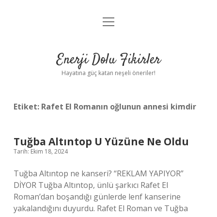
menüyü
Anasayfa
aç
Gizlilik Politikası
Enerji Dolu Fikirler
Yasal Uyarı
Hayatına güç katan neşeli öneriler!
Hakkımızda
Etiket:
Rafet El Romanın oğlunun annesi kimdir
Tuğba Altıntop U Yüzüne Ne Oldu
Tarih: Ekim 18, 2024
Tuğba Altıntop ne kanseri? “REKLAM YAPIYOR”
DİYOR Tuğba Altıntop, ünlü şarkıcı Rafet El
Roman’dan boşandığı günlerde lenf kanserine
yakalandığını duyurdu. Rafet El Roman ve Tuğba