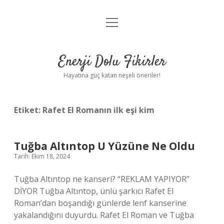
menüyü
Anasayfa
aç
Gizlilik Politikası
Enerji Dolu Fikirler
Yasal Uyarı
Hayatına güç katan neşeli öneriler!
Hakkımızda
Etiket:
Rafet El Romanın ilk eşi kim
Tuğba Altıntop U Yüzüne Ne Oldu
Tarih: Ekim 18, 2024
Tuğba Altıntop ne kanseri? “REKLAM YAPIYOR”
DİYOR Tuğba Altıntop, ünlü şarkıcı Rafet El
Roman’dan boşandığı günlerde lenf kanserine
yakalandığını duyurdu. Rafet El Roman ve Tuğba