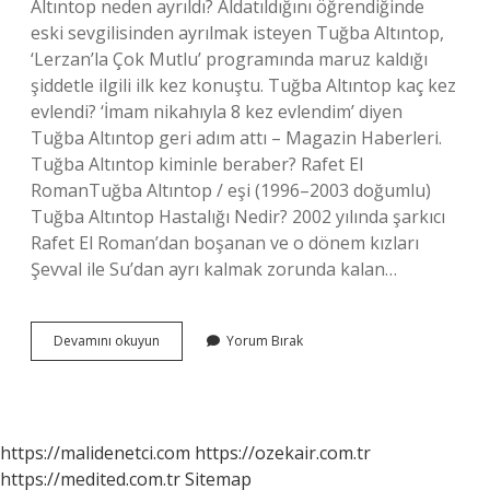
Altıntop neden ayrıldı? Aldatıldığını öğrendiğinde
eski sevgilisinden ayrılmak isteyen Tuğba Altıntop,
‘Lerzan’la Çok Mutlu’ programında maruz kaldığı
şiddetle ilgili ilk kez konuştu. Tuğba Altıntop kaç kez
evlendi? ‘İmam nikahıyla 8 kez evlendim’ diyen
Tuğba Altıntop geri adım attı – Magazin Haberleri.
Tuğba Altıntop kiminle beraber? Rafet El
RomanTuğba Altıntop / eşi (1996–2003 doğumlu)
Tuğba Altıntop Hastalığı Nedir? 2002 yılında şarkıcı
Rafet El Roman’dan boşanan ve o dönem kızları
Şevval ile Su’dan ayrı kalmak zorunda kalan…
Tuğba
Devamını okuyun
Yorum Bırak
Altıntop
U
Yüzüne
Ne
Oldu
https://malidenetci.com
https://ozekair.com.tr
https://medited.com.tr
Sitemap