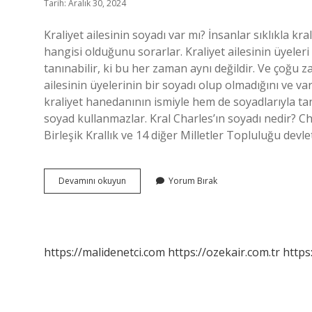
Tarih: Aralık 30, 2024
Kraliyet ailesinin soyadı var mı? İnsanlar sıklıkla kra
hangisi olduğunu sorarlar. Kraliyet ailesinin üyeler
tanınabilir, ki bu her zaman aynı değildir. Ve çoğu z
ailesinin üyelerinin bir soyadı olup olmadığını ve va
kraliyet hanedanının ismiyle hem de soyadlarıyla tan
soyad kullanmazlar. Kral Charles’ın soyadı nedir? 
Birleşik Krallık ve 14 diğer Milletler Topluluğu devl
Ingiliz
Devamını okuyun
Yorum Bırak
Kraliyet
Ailesinin
Soyadı
Var
Mı
https://malidenetci.com
https://ozekair.com.tr
https