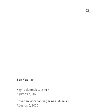
Sidebar
Son Yazılar
https://gran
Keyfi avlanmak caiz mi ?
Ağustos 7, 2026
Boyadan yipranan saçlar nasıl düzelir ?
Ağustos 6, 2026