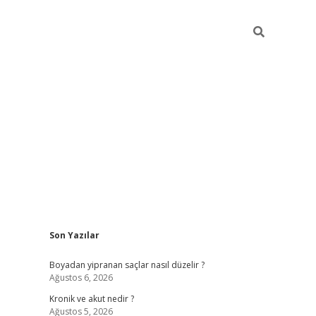
Sidebar
Son Yazılar
https://gra
Boyadan yipranan saçlar nasıl düzelir ?
Ağustos 6, 2026
Kronik ve akut nedir ?
Ağustos 5, 2026