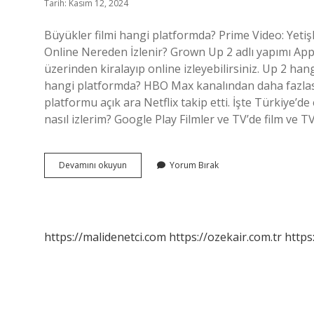
Tarih: Kasım 12, 2024
Büyükler filmi hangi platformda? Prime Video: Yetiş
Online Nereden İzlenir? Grown Up 2 adlı yapımı Appl
üzerinden kiralayıp online izleyebilirsiniz. Up 2 h
hangi platformda? HBO Max kanalından daha fazlası.
platformu açık ara Netflix takip etti. İşte Türkiye’de
nasıl izlerim? Google Play Filmler ve TV’de film ve TV 
Büyükler
Devamını okuyun
Yorum Bırak
Nereden
Izlenir
https://malidenetci.com
https://ozekair.com.tr
https