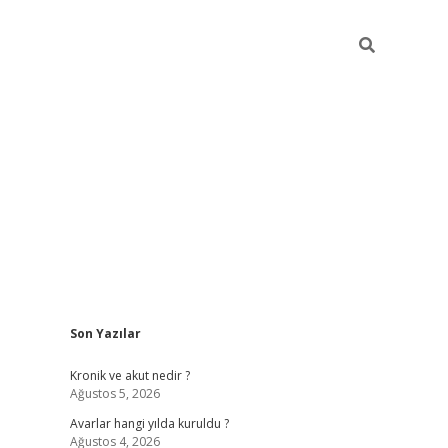
Sidebar
Son Yazılar
https://gran
Kronik ve akut nedir ?
Ağustos 5, 2026
Avarlar hangi yılda kuruldu ?
Ağustos 4, 2026