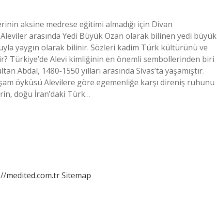
erinin aksine medrese eğitimi almadığı için Divan
, Aleviler arasında Yedi Büyük Ozan olarak bilinen yedi büyük
yla yaygın olarak bilinir. Sözleri kadim Türk kültürünü ve
edir? Türkiye’de Alevi kimliğinin en önemli sembollerinden biri
ultan Abdal, 1480-1550 yılları arasında Sivas’ta yaşamıştır.
 yaşam öyküsü Alevilere göre egemenliğe karşı direniş ruhunu
irin, doğu İran’daki Türk…
://medited.com.tr
Sitemap