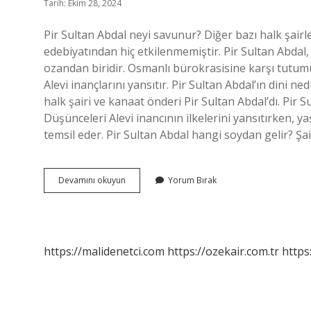
Tarih: Ekim 28, 2024
Pir Sultan Abdal neyi savunur? Diğer bazı halk şairl
edebiyatından hiç etkilenmemiştir. Pir Sultan Abdal
ozandan biridir. Osmanlı bürokrasisine karşı tutumu
Alevi inançlarını yansıtır. Pir Sultan Abdal’ın dini n
halk şairi ve kanaat önderi Pir Sultan Abdal’dı. Pir S
Düşünceleri Alevi inancının ilkelerini yansıtırken,
temsil eder. Pir Sultan Abdal hangi soydan gelir? Şa
Pir
Devamını okuyun
Yorum Bırak
Sultan
Abdal
Felsefesi
Nedir
https://malidenetci.com
https://ozekair.com.tr
https