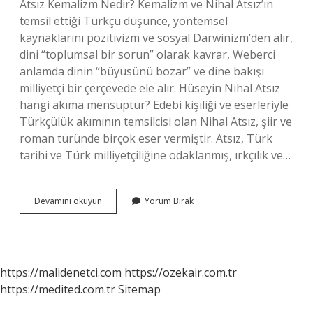
Atsız Kemalizm Nedir? Kemalizm ve Nihal Atsız’ın
temsil ettiği Türkçü düşünce, yöntemsel
kaynaklarını pozitivizm ve sosyal Darwinizm’den alır,
dini “toplumsal bir sorun” olarak kavrar, Weberci
anlamda dinin “büyüsünü bozar” ve dine bakışı
milliyetçi bir çerçevede ele alır. Hüseyin Nihal Atsız
hangi akıma mensuptur? Edebi kişiliği ve eserleriyle
Türkçülük akımının temsilcisi olan Nihal Atsız, şiir ve
roman türünde birçok eser vermiştir. Atsız, Türk
tarihi ve Türk milliyetçiliğine odaklanmış, ırkçılık ve…
Nihal
Devamını okuyun
Yorum Bırak
Atsız
Neyi
Savunuyor
https://malidenetci.com
https://ozekair.com.tr
https://medited.com.tr
Sitemap