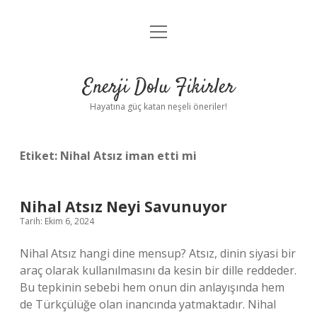
menüyü
Anasayfa
aç
Gizlilik Politikası
Enerji Dolu Fikirler
Yasal Uyarı
Hayatına güç katan neşeli öneriler!
Hakkımızda
Etiket:
Nihal Atsız iman etti mi
Nihal Atsız Neyi Savunuyor
Tarih: Ekim 6, 2024
Nihal Atsız hangi dine mensup? Atsız, dinin siyasi bir
araç olarak kullanılmasını da kesin bir dille reddeder.
Bu tepkinin sebebi hem onun din anlayışında hem
de Türkçülüğe olan inancında yatmaktadır. Nihal