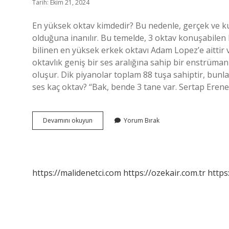
Tarih: Ekim 21, 2024
En yüksek oktav kimdedir? Bu nedenle, gerçek ve kull
olduğuna inanılır. Bu temelde, 3 oktav konuşabilen b
bilinen en yüksek erkek oktavı Adam Lopez’e aittir 
oktavlık geniş bir ses aralığına sahip bir enstrüm
oluşur. Dik piyanolar toplam 88 tuşa sahiptir, bunlar
ses kaç oktav? “Bak, bende 3 tane var. Sertap Erene
Ibrahim
Devamını okuyun
Yorum Bırak
Tatlıses
Kaç
Oktav
Sesi
Var
https://malidenetci.com
https://ozekair.com.tr
https