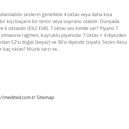
anılabilir seslerin genellikle 4 oktav veya daha kısa
ir kişi başarılı bir tenor veya soprano olabilir. Dünyada
ve 6 oktavdır (Eb2-Eb8). 7 oktav ses kimde var? Piyano 7
an olmasına rağmen, kuyruklu piyanolar 7 oktav + 4 diyezden
dan 52’si doğal (beyaz) ve 36’sı diyezdir (siyah). Sezen Aksu
r kaç oktav? Müzik tarzı ve…
://medited.com.tr
Sitemap