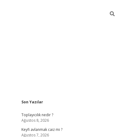
Sidebar
Son Yazılar
https://gran
Toplayıcılık nedir ?
Ağustos 8, 2026
Keyfi avlanmak caiz mi ?
Ağustos 7, 2026