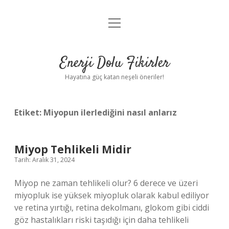
menüyü
Anasayfa
aç
Gizlilik Politikası
Enerji Dolu Fikirler
Yasal Uyarı
Hayatına güç katan neşeli öneriler!
Hakkımızda
Etiket:
Miyopun ilerlediğini nasıl anlarız
Miyop Tehlikeli Midir
Tarih: Aralık 31, 2024
Miyop ne zaman tehlikeli olur? 6 derece ve üzeri
miyopluk ise yüksek miyopluk olarak kabul ediliyor
ve retina yırtığı, retina dekolmanı, glokom gibi ciddi
göz hastalıkları riski taşıdığı için daha tehlikeli